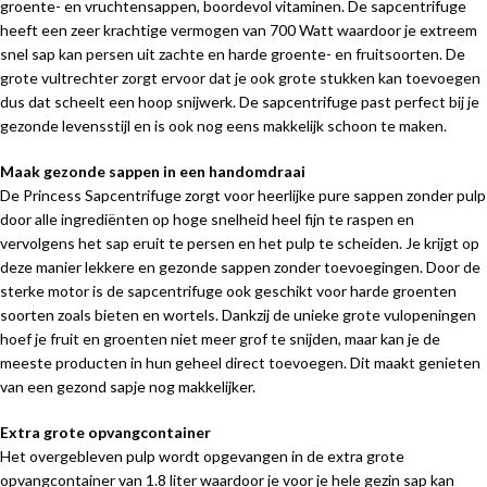
groente- en vruchtensappen, boordevol vitaminen. De sapcentrifuge
heeft een zeer krachtige vermogen van 700 Watt waardoor je extreem
snel sap kan persen uit zachte en harde groente- en fruitsoorten. De
grote vultrechter zorgt ervoor dat je ook grote stukken kan toevoegen
dus dat scheelt een hoop snijwerk. De sapcentrifuge past perfect bij je
gezonde levensstijl en is ook nog eens makkelijk schoon te maken.
Maak gezonde sappen in een handomdraai
De Princess Sapcentrifuge zorgt voor heerlijke pure sappen zonder pulp
door alle ingrediënten op hoge snelheid heel fijn te raspen en
vervolgens het sap eruit te persen en het pulp te scheiden. Je krijgt op
deze manier lekkere en gezonde sappen zonder toevoegingen. Door de
sterke motor is de sapcentrifuge ook geschikt voor harde groenten
soorten zoals bieten en wortels. Dankzij de unieke grote vulopeningen
hoef je fruit en groenten niet meer grof te snijden, maar kan je de
meeste producten in hun geheel direct toevoegen. Dit maakt genieten
van een gezond sapje nog makkelijker.
Extra grote opvangcontainer
Het overgebleven pulp wordt opgevangen in de extra grote
opvangcontainer van 1.8 liter waardoor je voor je hele gezin sap kan