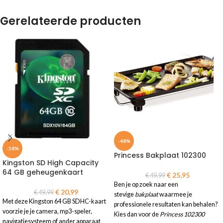
Gerelateerde producten
-48%
-58%
Princess Bakplaat 102300
Kingston SD High Capacity
64 GB geheugenkaart
€
25,95
€
49,99
Ben je op zoek naar een
€
20,99
€
49,99
stevige
bakplaat
waarmee je
Met deze Kingston 64 GB SDHC-kaart
professionele resultaten kan behalen?
voorzie je je camera, mp3-speler,
Kies dan voor de
Princess 102300
navigatiesysteem of ander apparaat