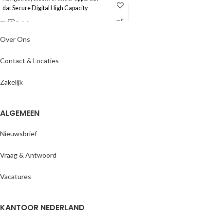
Bakplaat.
dat Secure Digital High Capacity
✓ eenvoudig besteld & snel geleverd ✓
ENJOYY
ondersteunt, van maar liefst 64 GB aan
Gratis verzending
flashgeheugen.
Over Ons
Contact & Locaties
Zakelijk
ALGEMEEN
Nieuwsbrief
Vraag & Antwoord
Vacatures
KANTOOR NEDERLAND