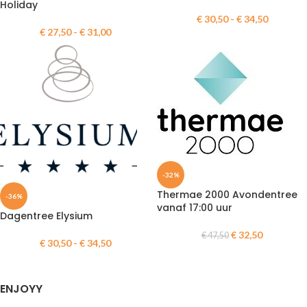
Holiday
€
30,50
-
€
34,50
€
27,50
-
€
31,00
-32%
Thermae 2000 Avondentree
-36%
vanaf 17:00 uur
Dagentree Elysium
€
32,50
€
47,50
€
30,50
-
€
34,50
ENJOYY