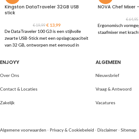
Kingston DataTraveler 32GB USB
NOVA Chef Mixer 
stick
€
64,95
€
13,99
Ergonomisch vormgeg
€
19,99
De DataTraveler 100 G3 is een stijlvolle
staafmixer met krac
zwarte USB-Stick met een opslagcapaciteit
van 32 GB, ontworpen met eenvoud in
gedachten zodat jij je kunt richten op je
gegevens. Hoogwaardige componenten
ENJOYY
ALGEMEEN
waarborgen de legendarische
betrouwbaarheid van Kingston, en de
Over Ons
Nieuwsbrief
uitschuifbare USB-aansluiting is veilig
ondergebracht in de stijlvolle en duurzame
Contact & Locaties
Vraag & Antwoord
behuizing.
Zakelijk
Vacatures
Algemene voorwaarden
-
Privacy & Cookiebeleid
-
Disclaimer
-
Sitemap