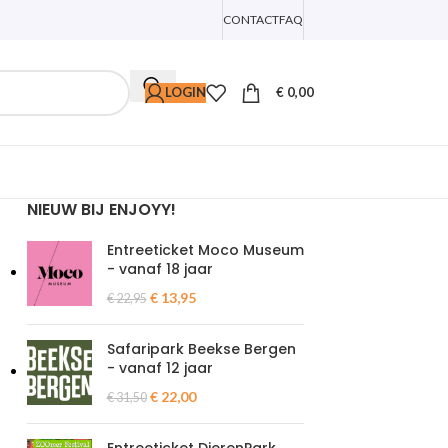
CONTACT
FAQ
LOGIN
€
0,00
NIEUW BIJ ENJOYY!
Entreeticket Moco Museum
- vanaf 18 jaar
€
13,95
€
22,95
Safaripark Beekse Bergen
- vanaf 12 jaar
€
22,00
€
31,50