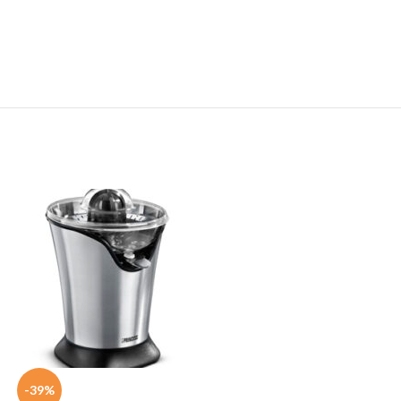
-39%
-50%