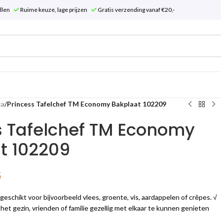
tellen
Ruime keuze, lage prijzen
Gratis verzending vanaf €20,-
ca
/
Princess Tafelchef TM Economy Bakplaat 102209
s Tafelchef TM Economy
t 102209
5
 geschikt voor bijvoorbeeld vlees, groente, vis, aardappelen of crêpes. √
 het gezin, vrienden of familie gezellig met elkaar te kunnen genieten