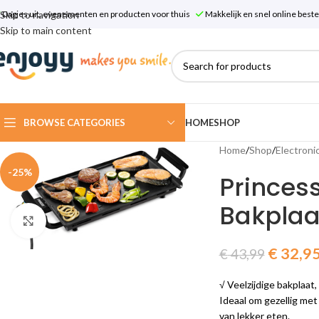
Skip to navigation
Dagjes uit, evenementen en producten voor thuis
Makkelijk en snel online bes
Skip to main content
BROWSE CATEGORIES
HOME
SHOP
Home
/
Shop
/
Electroni
-25%
Princes
Bakplaa
Click to enlarge
€
32,9
€
43,99
√ Veelzijdige bakplaat,
Ideaal om gezellig met
van lekker eten.