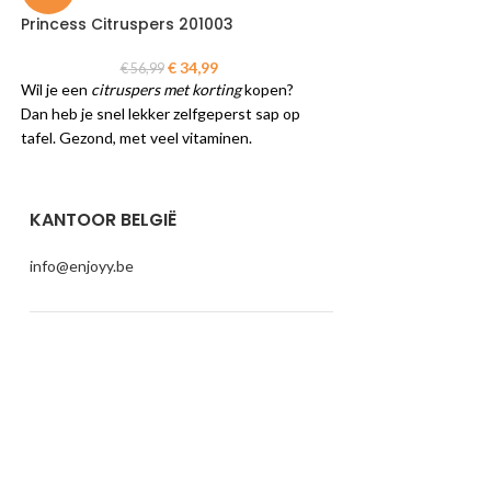
Princess Citruspers 201003
Princess Gourmet 
162710
€
34,99
€
56,99
Wil je een
citruspers met korting
kopen?
€
49,9
De Princess 162710 
Dan heb je snel lekker zelfgeperst sap op
een raclette-, gourme
tafel. Gezond, met veel vitaminen.
grillset in één. Op 
grillplaat en de afn
steengrillplaat met 
KANTOOR BELGIË
vlees, vis en groent
✓ eenvoudig besteld
info@enjoyy.be
Gratis verzending