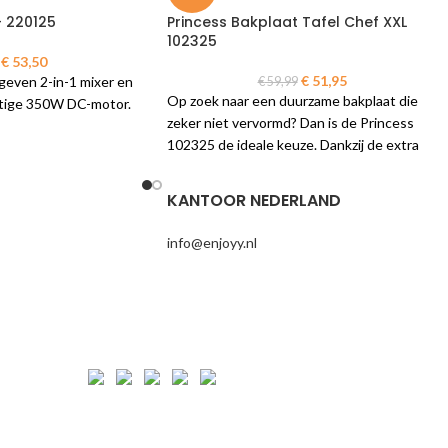
– 220125
Princess Bakplaat Tafel Chef XXL
102325
€
53,50
€
51,95
even 2-in-1 mixer en
€
59,99
Op zoek naar een duurzame bakplaat die
htige 350W DC-motor.
zeker niet vervormd? Dan is de Princess
102325 de ideale keuze. Dankzij de extra
dikke bakplaat van 4 mm en een tweelaags
antiaanbaklaag is de bakplaat zeer
KANTOOR NEDERLAND
duurzaam en geschikt voor veelvuldig
gebruik. Deze bakplaat is extra groot
info@enjoyy.nl
speciaal voor grote gezin.