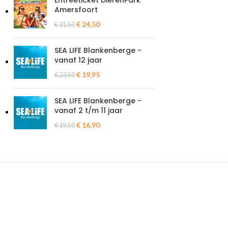
Entreeticket DierenPark
Amersfoort
€
24,50
€
31,50
SEA LIFE Blankenberge -
vanaf 12 jaar
€
19,95
€
23,50
SEA LIFE Blankenberge -
vanaf 2 t/m 11 jaar
€
16,90
€
19,50