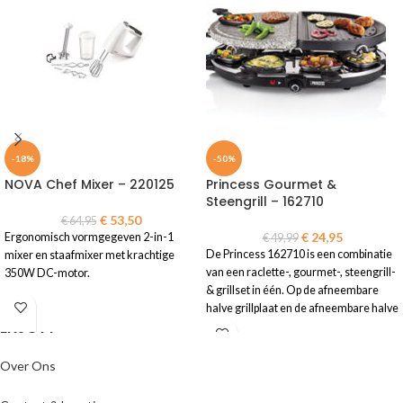
-18%
-50%
NOVA Chef Mixer – 220125
Princess Gourmet &
Steengrill – 162710
€
53,50
€
64,95
€
24,95
Ergonomisch vormgegeven 2-in-1
€
49,99
De Princess 162710 is een combinatie
mixer en staafmixer met krachtige
van een raclette-, gourmet-, steengrill-
350W DC-motor.
& grillset in één. Op de afneembare
halve grillplaat en de afneembare halve
ENJOYY
steengrillplaat met antiaanbaklaag
kunnen vlees, vis en groenten gegrild
worden.
Over Ons
✓ eenvoudig besteld & snel geleverd