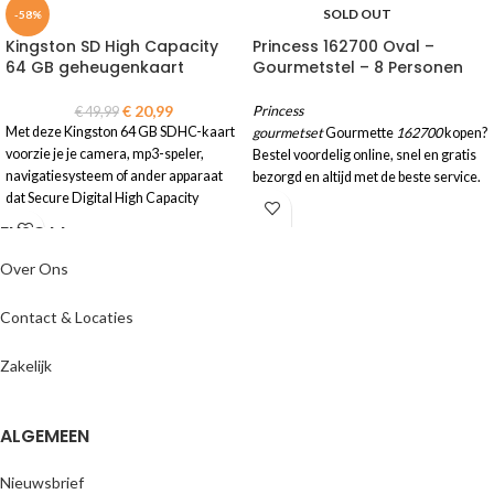
SOLD OUT
-58%
Kingston SD High Capacity
Princess 162700 Oval –
64 GB geheugenkaart
Gourmetstel – 8 Personen
€
20,99
Princess
€
49,99
Met deze Kingston 64 GB SDHC-kaart
gourmetset
Gourmette
162700
kopen?
voorzie je je camera, mp3-speler,
Bestel voordelig online, snel en gratis
navigatiesysteem of ander apparaat
bezorgd en altijd met de beste service.
dat Secure Digital High Capacity
ENJOYY
ondersteunt, van maar liefst 64 GB aan
flashgeheugen.
Over Ons
Contact & Locaties
Zakelijk
ALGEMEEN
Nieuwsbrief