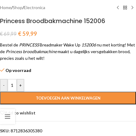
Home
/
Shop
/
Electronica
Princess Broodbakmachine 152006
€
59,99
€
69,99
Bestel de
PRINCESS
Breadmaker Wake Up
152006
nu met korting! Met
de
Princess
broodbakmachine
maakt u dagelijks versgebakken brood,
precies zoals u het wilt!
Op voorraad
-
+
TOEVOEGEN AAN WINKELWAGEN
Add to wishlist
SKU:
8712836305380