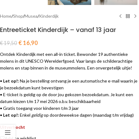
Home
/
Shop
/
Musea
/
Kinderdijk
Entreeticket Kinderdijk – vanaf 13 jaar
€
16,90
€
19,50
Ontdek Kinderdijk met een all-in ticket. Bewonder 19 authentieke
molens in dit UNESCO Werelderfgoed. Vaar langs de schilderachtige
molens en stap binnen in de museummolens. Een onvergetelijk uitje!
•
Let op!:
Na je bestelling ontvang je een automatische e-mail waarin je
je bezoekdatum kunt bevestigen
• E-ticket is geldig op de door jou gekozen bezoekdatum. Je kunt een
datum kiezen t/m 17 mei 2026 o.b.v. beschikbaarheid
• Gratis toegang voor kinderen t/m 3 jaar
•
Let op!:
Enkel
geldig
op doordeweekse dagen (maandag t/m vrijdag)
Uitverkocht
Add to wishlist