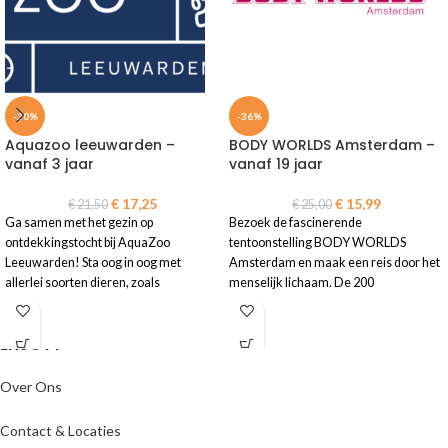
-20%
-36%
Aquazoo leeuwarden –
BODY WORLDS Amsterdam –
vanaf 3 jaar
vanaf 19 jaar
€
17,25
€
15,99
€
21,50
€
25,00
Ga samen met het gezin op
Bezoek de fascinerende
ontdekkingstocht bij AquaZoo
tentoonstelling BODY WORLDS
Leeuwarden! Sta oog in oog met
Amsterdam en maak een reis door het
allerlei soorten dieren, zoals
menselijk lichaam. De 200
flamingo's, luiaards, ijsberen en
anatomische exemplaren tonen de
nijlkrokodillen.
complexiteit van ons lichaam.
ENJOYY
• E-ticket is geldig t/m 31 december
• E-ticket is geldig t/m 31-03-2026
2026
•
Let op!
Reserveren is verplicht.
• Reserveren is niet nodig
Over Ons
Meer informatie staat op de ticket
• Gratis toegang voor kinderen t/m 2
• Gratis toegang voor kinderen t/m 5
jaar
Contact & Locaties
jaar