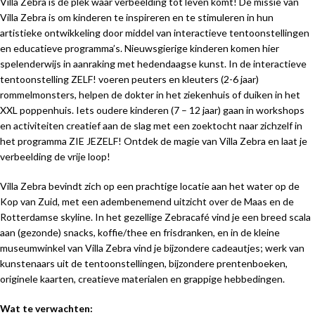
Villa Zebra is dé plek waar verbeelding tot leven komt! De missie van
Villa Zebra is om kinderen te inspireren en te stimuleren in hun
artistieke ontwikkeling door middel van interactieve tentoonstellingen
en educatieve programma’s. Nieuwsgierige kinderen komen hier
spelenderwijs in aanraking met hedendaagse kunst. In de interactieve
tentoonstelling ZELF! voeren peuters en kleuters (2-6 jaar)
rommelmonsters, helpen de dokter in het ziekenhuis of duiken in het
XXL poppenhuis. Iets oudere kinderen (7 – 12 jaar) gaan in workshops
en activiteiten creatief aan de slag met een zoektocht naar zichzelf in
het programma ZIE JEZELF! Ontdek de magie van Villa Zebra en laat je
verbeelding de vrije loop!
Villa Zebra bevindt zich op een prachtige locatie aan het water op de
Kop van Zuid, met een adembenemend uitzicht over de Maas en de
Rotterdamse skyline. In het gezellige Zebracafé vind je een breed scala
aan (gezonde) snacks, koffie/thee en frisdranken, en in de kleine
museumwinkel van Villa Zebra vind je bijzondere cadeautjes; werk van
kunstenaars uit de tentoonstellingen, bijzondere prentenboeken,
originele kaarten, creatieve materialen en grappige hebbedingen.
Wat te verwachten: