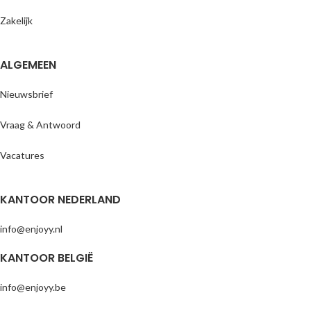
jaar
• Gratis entree voor kinderen t/m 2
Zakelijk
jaar
ALGEMEEN
Nieuwsbrief
Vraag & Antwoord
Vacatures
KANTOOR NEDERLAND
info@enjoyy.nl
KANTOOR BELGIË
info@enjoyy.be