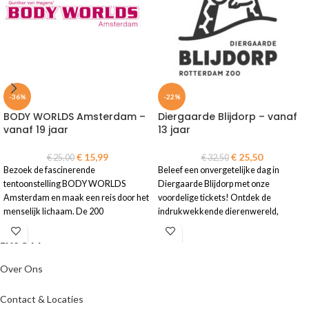
-36%
-22%
BODY WORLDS Amsterdam –
Diergaarde Blijdorp – vanaf
vanaf 19 jaar
13 jaar
€
15,99
€
25,50
€
25,00
€
32,50
Bezoek de fascinerende
Beleef een onvergetelijke dag in
tentoonstelling BODY WORLDS
Diergaarde Blijdorp met onze
Amsterdam en maak een reis door het
voordelige tickets! Ontdek de
menselijk lichaam. De 200
indrukwekkende dierenwereld,
anatomische exemplaren tonen de
bewonder unieke diersoorten van
ENJOYY
complexiteit van ons lichaam.
dichtbij en geniet van een avontuurlijk
dagje uit voor het hele gezin!
• E-ticket is geldig t/m 31-03-2026
Over Ons
•
Let op!
Reserveren is verplicht.
• E-tickets geldig t/m 31-12-2026
Meer informatie staat op de ticket
• Direct toegang bij de ingang – geen
Contact & Locaties
• Gratis toegang voor kinderen t/m 5
reservering nodig