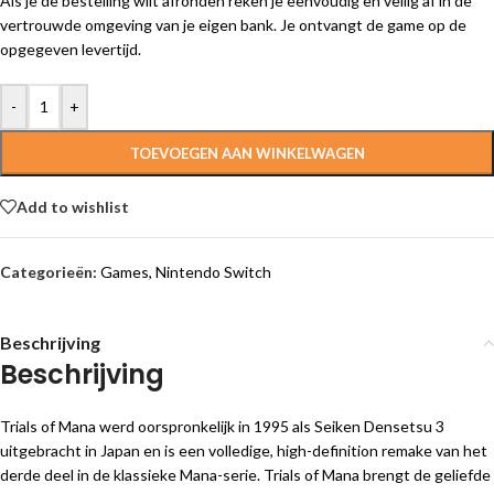
Als je de bestelling wilt afronden reken je eenvoudig en veilig af in de
vertrouwde omgeving van je eigen bank. Je ontvangt de game op de
opgegeven levertijd.
-
+
TOEVOEGEN AAN WINKELWAGEN
Add to wishlist
Categorieën:
Games
,
Nintendo Switch
Beschrijving
Beschrijving
Trials of Mana werd oorspronkelijk in 1995 als Seiken Densetsu 3
uitgebracht in Japan en is een volledige, high-definition remake van het
derde deel in de klassieke Mana-serie. Trials of Mana brengt de geliefde