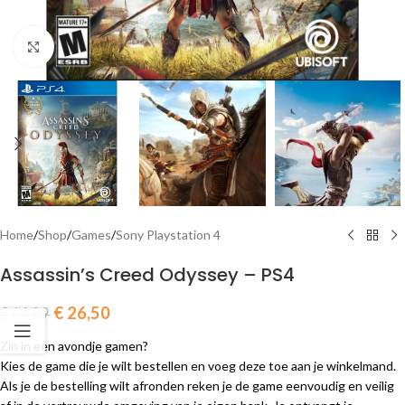
Click to enlarge
Home
/
Shop
/
Games
/
Sony Playstation 4
Assassin’s Creed Odyssey – PS4
€
26,50
€
64,99
Zin in een avondje gamen?
Kies de game die je wilt bestellen en voeg deze toe aan je winkelmand.
Als je de bestelling wilt afronden reken je de game eenvoudig en veilig