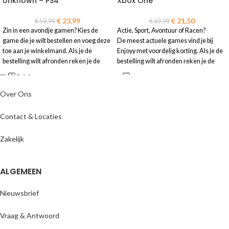
Unknown – PS4
Xbox One
€
23,99
€
21,50
€
59,99
€
69,99
Zin in een avondje gamen? Kies de
Actie, Sport, Avontuur of Racen?
game die je wilt bestellen en voeg deze
De meest actuele games vind je bij
toe aan je winkelmand. Als je de
Enjoyy met voordelig korting. Als je de
bestelling wilt afronden reken je de
bestelling wilt afronden reken je de
ENJOYY
game eenvoudig en veilig af in de
game eenvoudig en veilig af in de
vertrouwde omgeving van je eigen
vertrouwde omgeving van je eigen
bank. Je ontvangt je bestelling binnen 1
bank. Je ontvangt je bestelling op de
Over Ons
werkdag!
opgegeven levertijd.
Contact & Locaties
Zakelijk
ALGEMEEN
Nieuwsbrief
Vraag & Antwoord