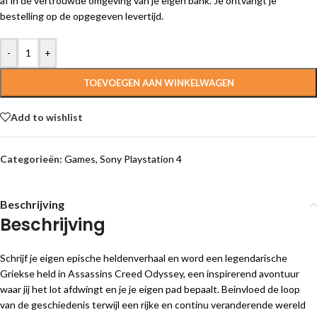
af in de vertrouwde omgeving van je eigen bank. Je ontvangt je
bestelling op de opgegeven levertijd.
-
+
TOEVOEGEN AAN WINKELWAGEN
Add to wishlist
Categorieën:
Games
,
Sony Playstation 4
Beschrijving
Beschrijving
Schrijf je eigen epische heldenverhaal en word een legendarische
Griekse held in Assassins Creed Odyssey, een inspirerend avontuur
waar jij het lot afdwingt en je je eigen pad bepaalt. Beinvloed de loop
van de geschiedenis terwijl een rijke en continu veranderende wereld