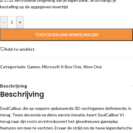
af in de vertrouwde omgeving van je eigen bank. Je ontvangt je
bestelling op de opgegeven levertijd.
-
+
TOEVOEGEN AAN WINKELWAGEN
Add to wishlist
Categorieën:
Games
,
Microsoft X-Box One
,
Xbox One
Beschrijving
Beschrijving
SoulCalibur, die op-wapens-gebaseerde 3D-vechtgames definieerde, is
terug. Twee decennia na diens eerste iteratie, keert SoulCalibur VI
terug naar zijn roots en introduceert het gloednieuwe gameplay
features om mee te vechten. Ervaar de strijd om de twee legendarische