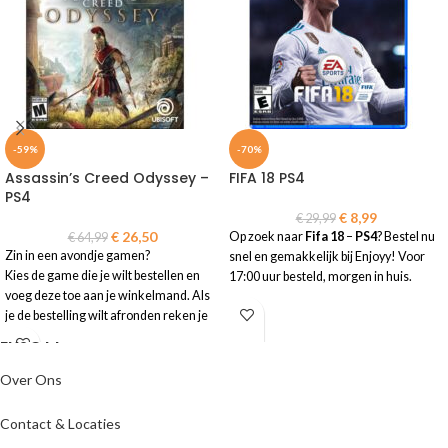
-59%
-70%
Assassin’s Creed Odyssey –
FIFA 18 PS4
PS4
€
8,99
€
29,99
€
26,50
Op zoek naar
Fifa 18
–
PS4
? Bestel nu
€
64,99
Zin in een avondje gamen?
snel en gemakkelijk bij Enjoyy! Voor
Kies de game die je wilt bestellen en
17:00 uur besteld, morgen in huis.
voeg deze toe aan je winkelmand. Als
je de bestelling wilt afronden reken je
ENJOYY
de game eenvoudig en veilig af in de
vertrouwde omgeving van je eigen
bank. Je ontvangt je bestelling op de
Over Ons
opgegeven levertijd.
Contact & Locaties