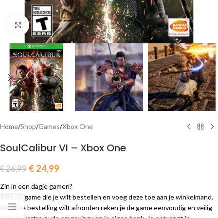
Click to enlarge
Home
/
Shop
/
Games
/
Xbox One
SoulCalibur VI – Xbox One
€
24,99
€
26,99
Zin in een dagje gamen?
Kies de game die je wilt bestellen en voeg deze toe aan je winkelmand.
Als je de bestelling wilt afronden reken je de game eenvoudig en veilig