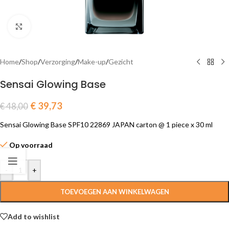
Click to enlarge
Home
/
Shop
/
Verzorging
/
Make-up
/
Gezicht
Sensai Glowing Base
€
39,73
€
48,00
Sensai Glowing Base SPF10 22869 JAPAN carton @ 1 piece x 30 ml
Op voorraad
-
+
TOEVOEGEN AAN WINKELWAGEN
Add to wishlist