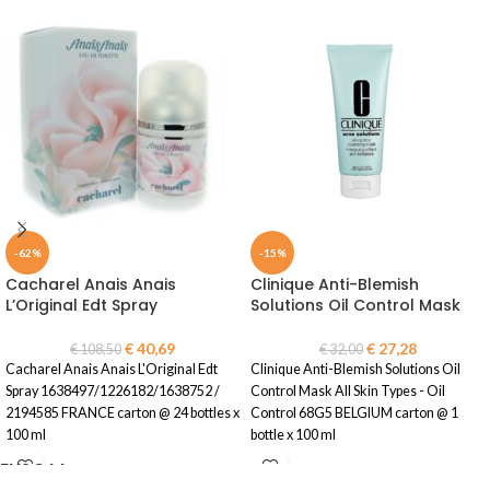
-62%
-15%
Cacharel Anais Anais
Clinique Anti-Blemish
L’Original Edt Spray
Solutions Oil Control Mask
€
40,69
€
27,28
€
108,50
€
32,00
Cacharel Anais Anais L'Original Edt
Clinique Anti-Blemish Solutions Oil
Spray 1638497/1226182/1638752 /
Control Mask All Skin Types - Oil
2194585 FRANCE carton @ 24 bottles x
Control 68G5 BELGIUM carton @ 1
100 ml
bottle x 100 ml
ENJOYY