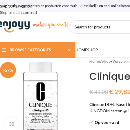
Skip to navigation
Dagjes uit, evenementen en producten voor thuis
Makkelijk en snel online bes
Skip to main content
BROWSE CATEGORIES
HOME
SHOP
Home
/
Shop
/
Verzorgin
-27%
Cliniqu
€
29,8
€
41,00
Clinique DDHJ Base Dr
KINGDOM carton @ 1 p
Op voorraad
Click to enlarge