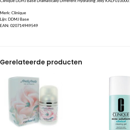
Clinique DDHJ Base Dramatically Different Hydrating Jelly KALF0100
Merk: Clinique
Lijn: DDMJ Base
EAN: 020714949549
Gerelateerde producten