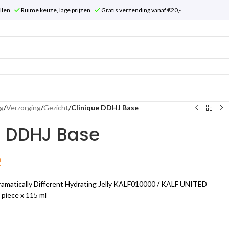
tellen
Ruime keuze, lage prijzen
Gratis verzending vanaf €20,-
g
/
Verzorging
/
Gezicht
/
Clinique DDHJ Base
e DDHJ Base
2
amatically Different Hydrating Jelly KALF010000 / KALF UNITED
iece x 115 ml