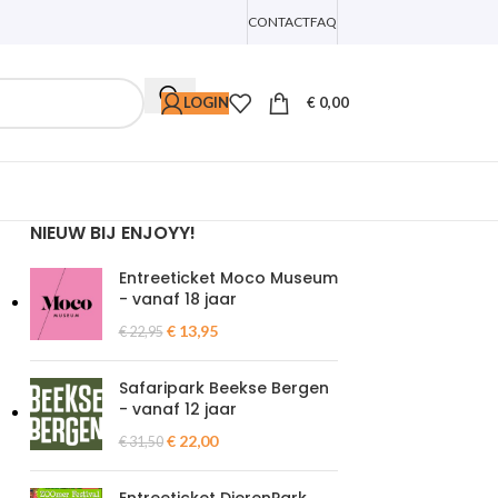
CONTACT
FAQ
LOGIN
€
0,00
NIEUW BIJ ENJOYY!
Entreeticket Moco Museum
- vanaf 18 jaar
€
13,95
€
22,95
Safaripark Beekse Bergen
- vanaf 12 jaar
€
22,00
€
31,50