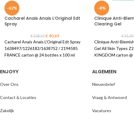
-62%
-8%
Cacharel Anais Anais L’Original Edt
Clinique Anti-Blem
Spray
Clearing Gel
€
40,69
€
108,50
€
31,00
Cacharel Anais Anais L'Original Edt Spray
Clinique Anti-Blemish
1638497/1226182/1638752 / 2194585
Gel All Skin Types 
FRANCE carton @ 24 bottles x 100 ml
KINGDOM carton @ 1 
ENJOYY
ALGEMEEN
Over Ons
Nieuwsbrief
Contact & Locaties
Vraag & Antwoord
Zakelijk
Vacatures