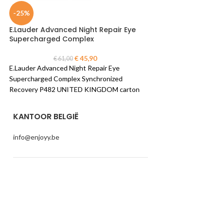
-25%
-26%
E.Lauder Advanced Night Repair Eye
Guerlain Meteorit
Supercharged Complex
Pearls Powder
€
45,90
€
61,00
€
59,5
E.Lauder Advanced Night Repair Eye
Guerlain Meteorites 
Supercharged Complex Synchronized
Powder #04 Golde
Recovery P482 UNITED KINGDOM carton
carton @ 1 piece x 2
@ 1 piece x 15 ml
KANTOOR BELGIË
info@enjoyy.be