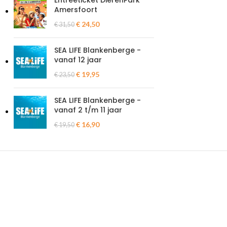
Entreeticket DierenPark
Amersfoort
€
24,50
€
31,50
SEA LIFE Blankenberge -
vanaf 12 jaar
€
19,95
€
23,50
SEA LIFE Blankenberge -
vanaf 2 t/m 11 jaar
€
16,90
€
19,50