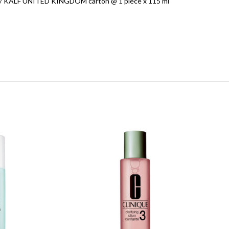
00 / KALF UNITED KINGDOM carton @ 1 piece x 115 ml