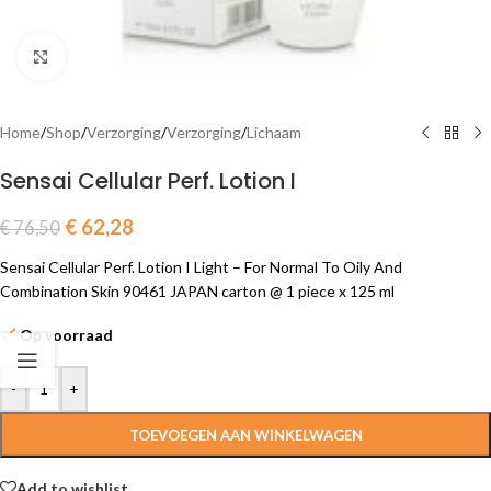
Click to enlarge
Home
/
Shop
/
Verzorging
/
Verzorging
/
Lichaam
Sensai Cellular Perf. Lotion I
€
62,28
€
76,50
Sensai Cellular Perf. Lotion I Light – For Normal To Oily And
Combination Skin 90461 JAPAN carton @ 1 piece x 125 ml
Op voorraad
-
+
TOEVOEGEN AAN WINKELWAGEN
Add to wishlist