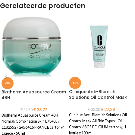
Gerelateerde producten
-15%
-9%
Clinique Anti-Blemish
Biotherm Aquasource Cream
Solutions Oil Control Mask
48H
€
27,28
€
38,72
€
32,00
€
42,50
Clinique Anti-Blemish Solutions Oil
Biotherm Aquasource Cream 48H
Control Mask All Skin Types - Oil
Normal/Combination Skin L73405 /
Control 68G5 BELGIUM carton @ 1
1182552 / 2456416 FRANCE carton @
bottle x 100 ml
1 piece x 50 ml