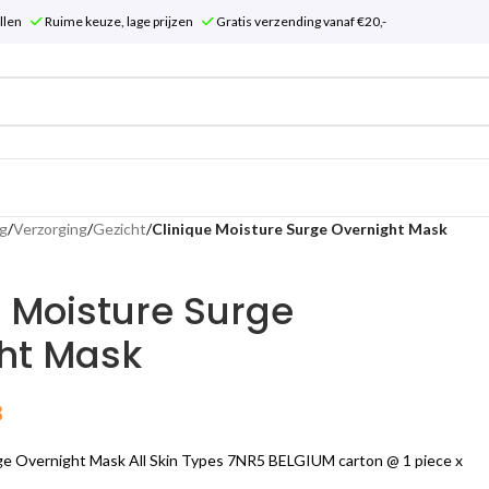
tellen
Ruime keuze, lage prijzen
Gratis verzending vanaf €20,-
g
/
Verzorging
/
Gezicht
/
Clinique Moisture Surge Overnight Mask
e Moisture Surge
ht Mask
8
ge Overnight Mask All Skin Types 7NR5 BELGIUM carton @ 1 piece x