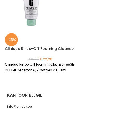
-13%
-6%
Clinique Rinse-Off Foaming Cleanser
Dior Hydra Life C
Sorbet Eye Gel
€
22,20
€
25,50
Clinique Rinse-Off Foaming Cleanser 663E
€
50,0
Dior Hydra Life Cool
BELGIUM carton @ 6 bottles x 150 ml
Eye Gel Mallow,Habe
C099600030 FRANCE 
15 ml
KANTOOR BELGIË
info@enjoyy.be