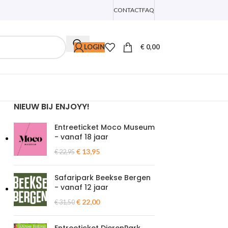
CONTACT
FAQ
LOGIN
€
0,00
NIEUW BIJ ENJOYY!
Entreeticket Moco Museum
- vanaf 18 jaar
€
13,95
€
22,95
Safaripark Beekse Bergen
- vanaf 12 jaar
€
22,00
€
31,50