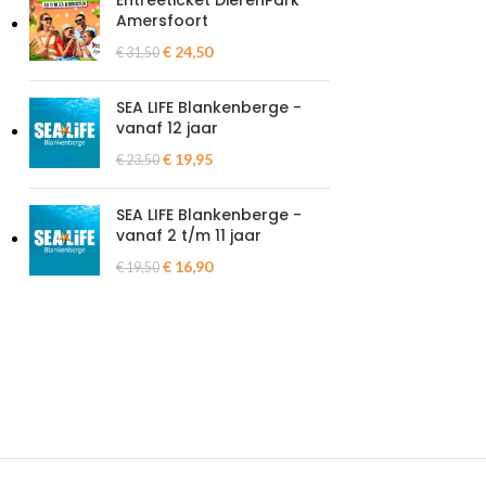
Entreeticket DierenPark
Amersfoort
€
24,50
€
31,50
SEA LIFE Blankenberge -
vanaf 12 jaar
€
19,95
€
23,50
SEA LIFE Blankenberge -
vanaf 2 t/m 11 jaar
€
16,90
€
19,50