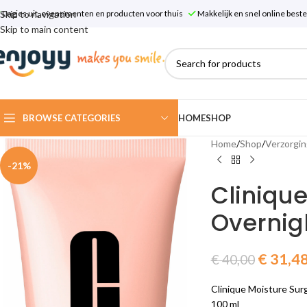
Skip to navigation
Dagjes uit, evenementen en producten voor thuis
Makkelijk en snel online bes
Skip to main content
BROWSE CATEGORIES
HOME
SHOP
Home
/
Shop
/
Verzorgin
-21%
Cliniqu
Overnig
€
31,4
€
40,00
Clinique Moisture Sur
100 ml