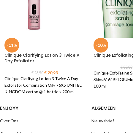
-11%
-10%
Clinique Clarifying Lotion 3 Twice A
Clinique Exfoliati
Day Exfoliator
€
33,00
€
20,93
Clinique Exfoliating S
€
23,50
Clinique Clarifying Lotion 3 Twice A Day
Skins6164BELGIUMcar
Exfoliator Combination Oily 76X5 UNITED
100 ml
KINGDOM carton @ 1 bottle x 200 ml
ENJOYY
ALGEMEEN
Over Ons
Nieuwsbrief