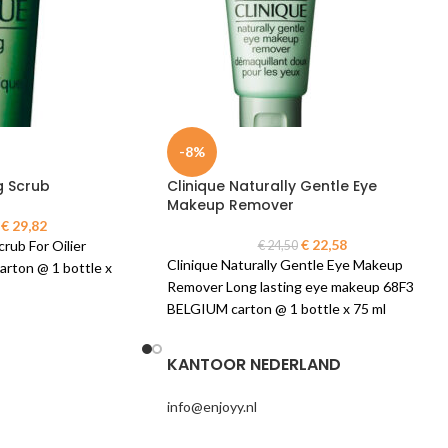
-8%
ng Scrub
Clinique Naturally Gentle Eye
Makeup Remover
€
29,82
€
22,58
crub For Oilier
€
24,50
Clinique Naturally Gentle Eye Makeup
ton @ 1 bottle x
Remover Long lasting eye makeup 68F3
BELGIUM carton @ 1 bottle x 75 ml
KANTOOR NEDERLAND
info@enjoyy.nl