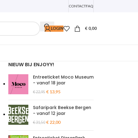
CONTACT
FAQ
LOGIN
€
0,00
NIEUW BIJ ENJOYY!
Entreeticket Moco Museum
- vanaf 18 jaar
€
13,95
€
22,95
Safaripark Beekse Bergen
- vanaf 12 jaar
€
22,00
€
31,50