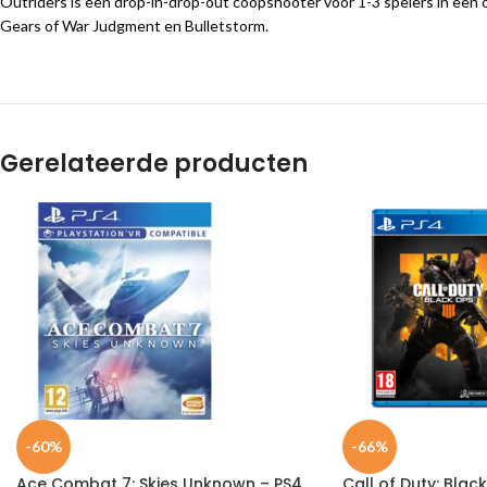
Outriders is een drop-in-drop-out coöpshooter voor 1-3 spelers in een 
Gears of War Judgment en Bulletstorm.
Gerelateerde producten
-60%
-66%
Ace Combat 7: Skies Unknown – PS4
Call of Duty: Blac