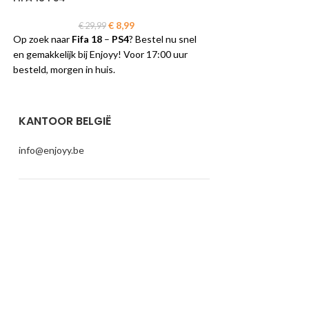
One
€
8,99
€
29,99
Op zoek naar
Fifa 18
–
PS4
? Bestel nu snel
€
75,9
Op zoek naar
Fifa 19
en gemakkelijk bij Enjoyy! Voor 17:00 uur
nu snel en gemakkelij
besteld, morgen in huis.
KANTOOR BELGIË
info@enjoyy.be