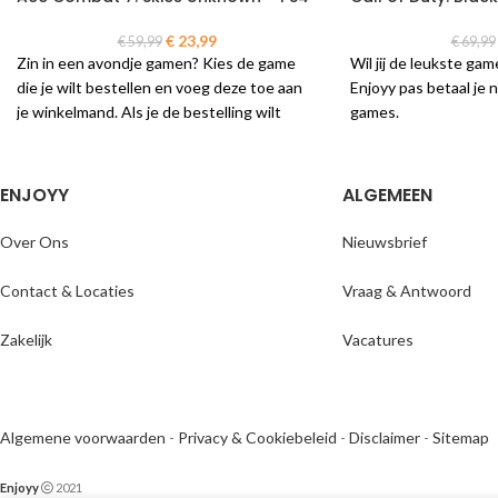
€
23,99
€
59,99
€
69,99
Zin in een avondje gamen? Kies de game
Wil jij de leukste ga
die je wilt bestellen en voeg deze toe aan
Enjoyy pas betaal je n
je winkelmand. Als je de bestelling wilt
games.
afronden reken je de game eenvoudig en
Kies de game die je w
veilig af in de vertrouwde omgeving van je
deze toe aan je winke
eigen bank. Je ontvangt je bestelling
bestelling wilt afron
ENJOYY
ALGEMEEN
binnen 1 werkdag!
en veilig af in de ve
je eigen bank. Je on
Over Ons
Nieuwsbrief
opgegeven levertijd.
Contact & Locaties
Vraag & Antwoord
Zakelijk
Vacatures
Algemene voorwaarden
-
Privacy & Cookiebeleid
-
Disclaimer
-
Sitemap
Enjoyy
2021