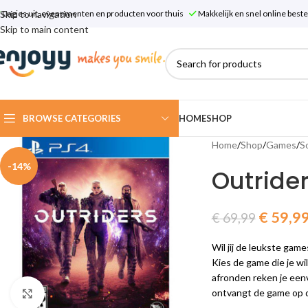
Skip to navigation
Dagjes uit, evenementen en producten voor thuis
Makkelijk en snel online bes
Skip to main content
BROWSE CATEGORIES
HOME
SHOP
Home
/
Shop
/
Games
/
S
-14%
Outride
€
59,9
€
69,99
Wil jij de leukste gam
Kies de game die je wil
afronden reken je eenv
ontvangt de game op d
Click to enlarge