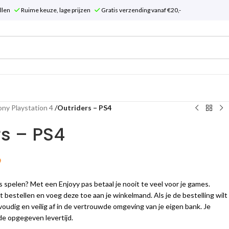
tellen
Ruime keuze, lage prijzen
Gratis verzending vanaf €20,-
ony Playstation 4
/
Outriders – PS4
rs – PS4
9
es spelen? Met een Enjoyy pas betaal je nooit te veel voor je games.
t bestellen en voeg deze toe aan je winkelmand. Als je de bestelling wilt
oudig en veilig af in de vertrouwde omgeving van je eigen bank. Je
e opgegeven levertijd.