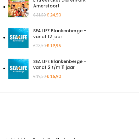
Entreeticket DierenPark
Amersfoort
€
24,50
€
31,50
SEA LIFE Blankenberge -
vanaf 12 jaar
€
19,95
€
23,50
SEA LIFE Blankenberge -
vanaf 2 t/m 11 jaar
€
16,90
€
19,50