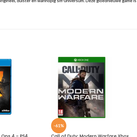
origineel, duister en wanhopig sifi-universum. Deze gloednieuwe game is
-61%
k Ops 4 – PS4
Call of Duty: Modern Warfare Xbox