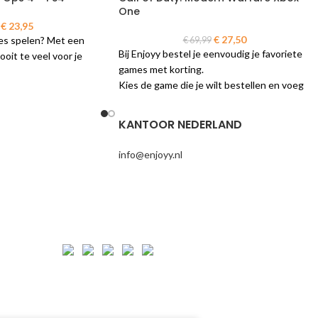
One
€
23,95
€
27,50
mes spelen? Met een
€
69,99
Bij Enjoyy bestel je eenvoudig je favoriete
ooit te veel voor je
games met korting.
Kies de game die je wilt bestellen en voeg
ilt bestellen en voeg
deze toe aan je winkelmand. Als je de
lmand. Als je de
bestelling wilt afronden reken eenvoudig
den reken je eenvoudig
KANTOOR NEDERLAND
en veilig af in de vertrouwde omgeving van
rtrouwde omgeving van
je eigen bank. Je ontvangt de game op de
tvangt de game op de
info@enjoyy.nl
opgegeven levertijd.