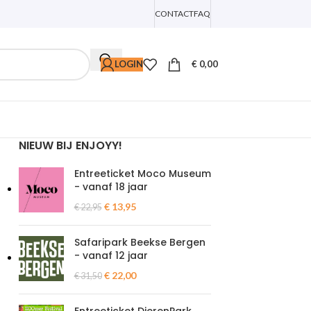
CONTACT
FAQ
LOGIN
€
0,00
NIEUW BIJ ENJOYY!
Entreeticket Moco Museum
- vanaf 18 jaar
€
13,95
€
22,95
Safaripark Beekse Bergen
- vanaf 12 jaar
€
22,00
€
31,50