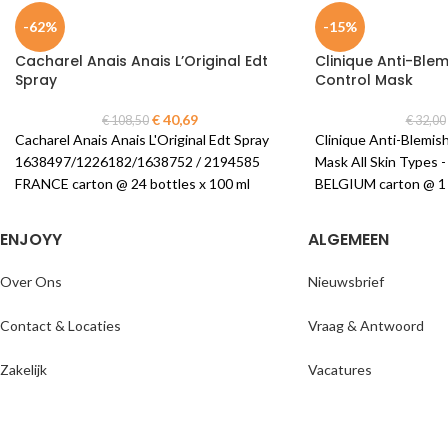
-62%
-15%
Cacharel Anais Anais L’Original Edt
Clinique Anti-Blem
Spray
Control Mask
€
40,69
€
108,50
€
32,00
Cacharel Anais Anais L'Original Edt Spray
Clinique Anti-Blemish
1638497/1226182/1638752 / 2194585
Mask All Skin Types 
FRANCE carton @ 24 bottles x 100 ml
BELGIUM carton @ 1 
ENJOYY
ALGEMEEN
Over Ons
Nieuwsbrief
Contact & Locaties
Vraag & Antwoord
Zakelijk
Vacatures