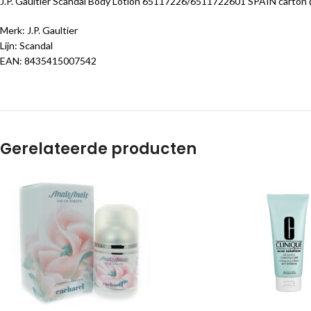
J.P. Gaultier Scandal Body Lotion 65117226/6511722601 SPAIN carton @
Merk: J.P. Gaultier
Lijn: Scandal
EAN: 8435415007542
Gerelateerde producten