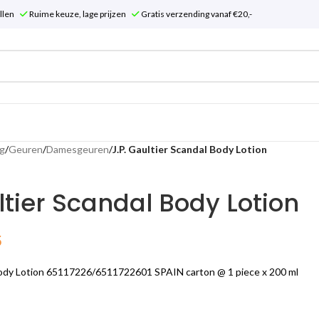
tellen
Ruime keuze, lage prijzen
Gratis verzending vanaf €20,-
g
/
Geuren
/
Damesgeuren
/
J.P. Gaultier Scandal Body Lotion
ltier Scandal Body Lotion
5
 Body Lotion 65117226/6511722601 SPAIN carton @ 1 piece x 200 ml