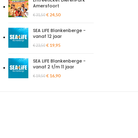
Entreeticket DierenPark
Amersfoort
€
24,50
€
31,50
SEA LIFE Blankenberge -
vanaf 12 jaar
€
19,95
€
23,50
SEA LIFE Blankenberge -
vanaf 2 t/m 11 jaar
€
16,90
€
19,50