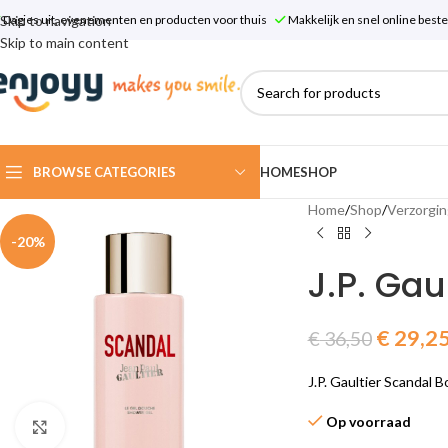
Skip to navigation
Dagjes uit, evenementen en producten voor thuis
Makkelijk en snel online bes
Skip to main content
BROWSE CATEGORIES
HOME
SHOP
Home
/
Shop
/
Verzorgin
-20%
J.P. Gau
€
29,2
€
36,50
J.P. Gaultier Scandal
Op voorraad
Click to enlarge