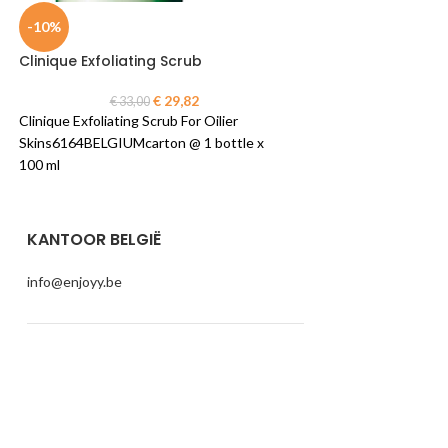
-10%
-19%
Clinique Exfoliating Scrub
Clinique True Br
Bronzer
€
29,82
€
33,00
Clinique Exfoliating Scrub For Oilier
€
37,0
Clinique True Bron
Skins6164BELGIUMcarton @ 1 bottle x
Bronzer #02 Sunkis
100 ml
UNITED STATES carto
KANTOOR BELGIË
info@enjoyy.be