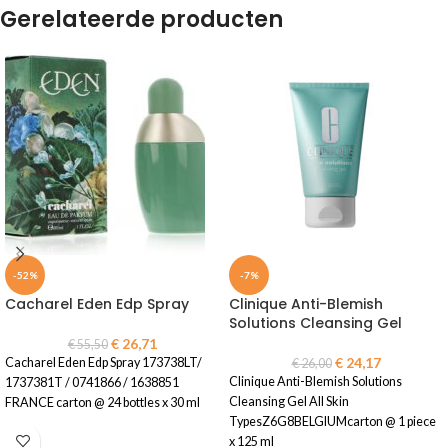
Gerelateerde producten
-52%
-7%
Cacharel Eden Edp Spray
Clinique Anti-Blemish
Solutions Cleansing Gel
€
26,71
€
55,50
€
24,17
Cacharel Eden Edp Spray 173738LT/
€
26,00
Clinique Anti-Blemish Solutions
1737381T / 0741866 / 1638851
Cleansing Gel All Skin
FRANCE carton @ 24 bottles x 30 ml
TypesZ6G8BELGIUMcarton @ 1 piece
x 125 ml