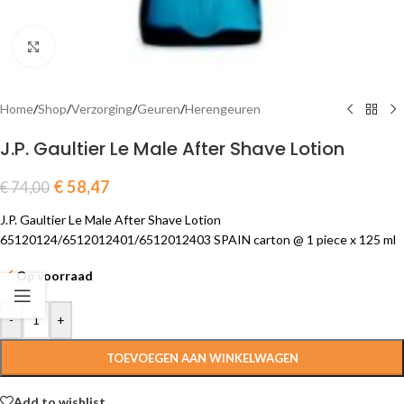
Click to enlarge
Home
/
Shop
/
Verzorging
/
Geuren
/
Herengeuren
J.P. Gaultier Le Male After Shave Lotion
€
58,47
€
74,00
J.P. Gaultier Le Male After Shave Lotion
65120124/6512012401/6512012403 SPAIN carton @ 1 piece x 125 ml
Op voorraad
-
+
TOEVOEGEN AAN WINKELWAGEN
Add to wishlist