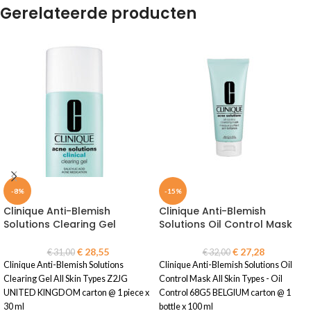
Gerelateerde producten
-8%
-15%
Clinique Anti-Blemish
Clinique Anti-Blemish
Solutions Clearing Gel
Solutions Oil Control Mask
€
28,55
€
27,28
€
31,00
€
32,00
Clinique Anti-Blemish Solutions
Clinique Anti-Blemish Solutions Oil
Clearing Gel All Skin Types Z2JG
Control Mask All Skin Types - Oil
UNITED KINGDOM carton @ 1 piece x
Control 68G5 BELGIUM carton @ 1
30 ml
bottle x 100 ml