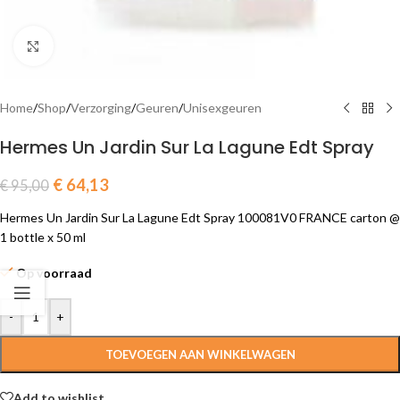
Click to enlarge
Home
/
Shop
/
Verzorging
/
Geuren
/
Unisexgeuren
Hermes Un Jardin Sur La Lagune Edt Spray
€
64,13
€
95,00
Hermes Un Jardin Sur La Lagune Edt Spray 100081V0 FRANCE carton @
1 bottle x 50 ml
Op voorraad
-
+
TOEVOEGEN AAN WINKELWAGEN
Add to wishlist