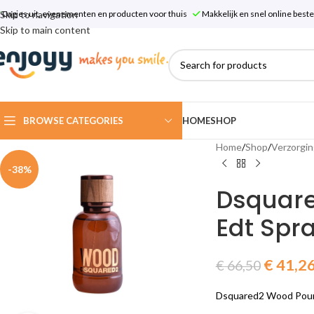
Skip to navigation
Dagjes uit, evenementen en producten voor thuis
Makkelijk en snel online bes
Skip to main content
BROWSE CATEGORIES
HOME
SHOP
Home
/
Shop
/
Verzorgin
-38%
Dsquar
Edt Spr
€
41,2
€
66,50
Dsquared2 Wood Pour 