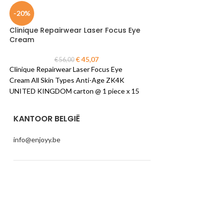
-20%
-6%
Clinique Repairwear Laser Focus Eye
Dior Hydra Life C
Cream
Sorbet Eye Gel
€
45,07
€
56,00
€
50,0
Clinique Repairwear Laser Focus Eye
Dior Hydra Life Cool
Cream All Skin Types Anti-Age ZK4K
Eye Gel Mallow,Habe
UNITED KINGDOM carton @ 1 piece x 15
C099600030 FRANCE 
ml
15 ml
KANTOOR BELGIË
info@enjoyy.be