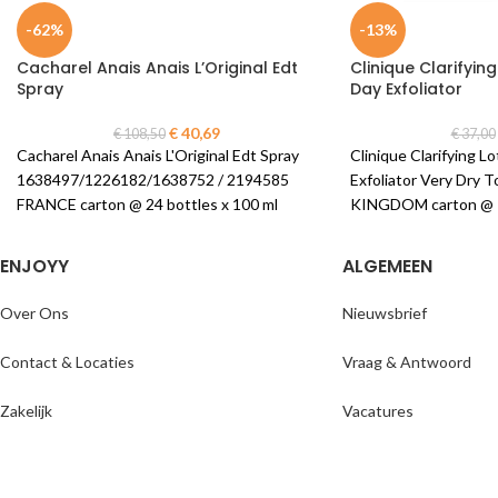
-62%
-13%
Cacharel Anais Anais L’Original Edt
Clinique Clarifying
Spray
Day Exfoliator
€
40,69
€
108,50
€
37,00
Cacharel Anais Anais L'Original Edt Spray
Clinique Clarifying L
1638497/1226182/1638752 / 2194585
Exfoliator Very Dry
FRANCE carton @ 24 bottles x 100 ml
KINGDOM carton @ 1 
ENJOYY
ALGEMEEN
Over Ons
Nieuwsbrief
Contact & Locaties
Vraag & Antwoord
Zakelijk
Vacatures