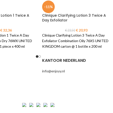
-11%
 Lotion 1 Twice A
Clinique Clarifying Lotion 3 Twice A
Day Exfoliator
€
32,36
€
20,93
€
23,50
otion 1 Twice A Day
Clinique Clarifying Lotion 3 Twice A Day
 To Dry 76WX UNITED
Exfoliator Combination Oily 76X5 UNITED
piece x 400 ml
KINGDOM carton @ 1 bottle x 200 ml
KANTOOR NEDERLAND
info@enjoyy.nl