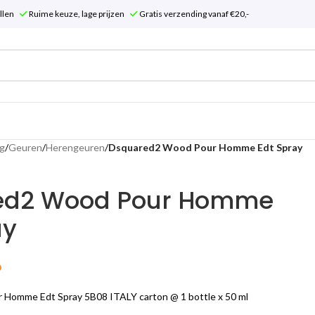
tellen
Ruime keuze, lage prijzen
Gratis verzending vanaf €20,-
g
/
Geuren
/
Herengeuren
/
Dsquared2 Wood Pour Homme Edt Spray
ed2 Wood Pour Homme
ay
6
Homme Edt Spray 5B08 ITALY carton @ 1 bottle x 50 ml