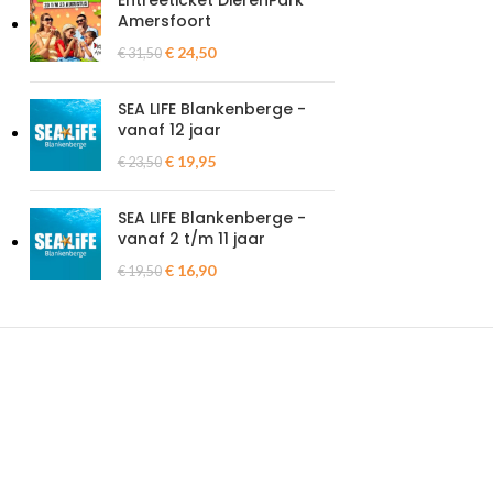
Entreeticket DierenPark
Amersfoort
€
24,50
€
31,50
SEA LIFE Blankenberge -
vanaf 12 jaar
€
19,95
€
23,50
SEA LIFE Blankenberge -
vanaf 2 t/m 11 jaar
€
16,90
€
19,50