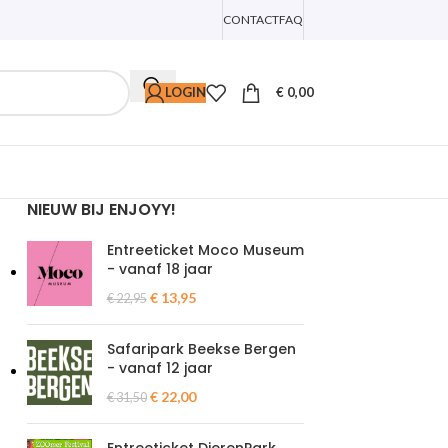
CONTACT
FAQ
LOGIN
€
0,00
NIEUW BIJ ENJOYY!
Entreeticket Moco Museum
- vanaf 18 jaar
€
13,95
€
22,95
Safaripark Beekse Bergen
- vanaf 12 jaar
€
22,00
€
31,50