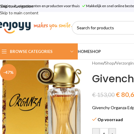
Skip to navigation
Dagjes uit, evenementen en producten voor thuis
Makkelijk en snel online bes
Skip to main content
BROWSE CATEGORIES
HOME
SHOP
Home
/
Shop
/
Verzorgin
-47%
Givench
€
80,
€
153,00
Givenchy Organza Edp
Op voorraad