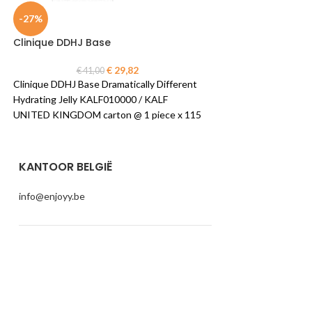
-27%
-8%
Clinique DDHJ Base
Clinique Naturall
Makeup Remover
€
29,82
€
41,00
Clinique DDHJ Base Dramatically Different
€
24,5
Clinique Naturally 
Hydrating Jelly KALF010000 / KALF
Remover Long lasti
UNITED KINGDOM carton @ 1 piece x 115
BELGIUM carton @ 1 
ml
KANTOOR BELGIË
info@enjoyy.be