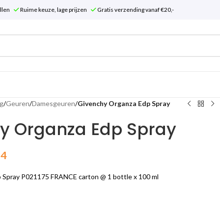
tellen
Ruime keuze, lage prijzen
Gratis verzending vanaf €20,-
g
/
Geuren
/
Damesgeuren
/
Givenchy Organza Edp Spray
y Organza Edp Spray
64
 Spray P021175 FRANCE carton @ 1 bottle x 100 ml