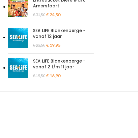
Entreeticket DierenPark
Amersfoort
€
24,50
€
31,50
SEA LIFE Blankenberge -
vanaf 12 jaar
€
19,95
€
23,50
SEA LIFE Blankenberge -
vanaf 2 t/m 11 jaar
€
16,90
€
19,50