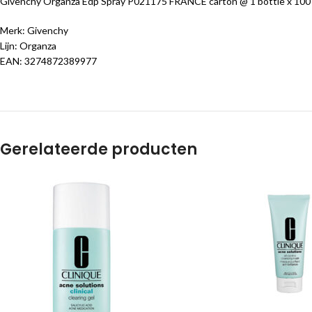
Givenchy Organza Edp Spray P021175 FRANCE carton @ 1 bottle x 100
Merk: Givenchy
Lijn: Organza
EAN: 3274872389977
Gerelateerde producten