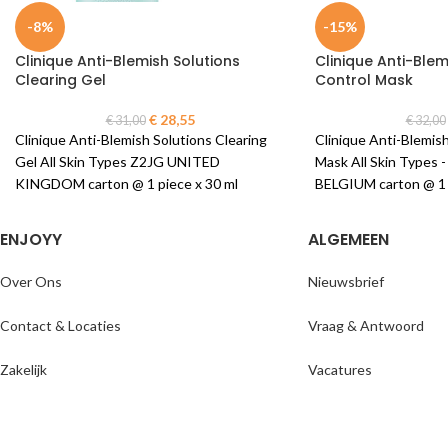
-8%
-15%
Clinique Anti-Blemish Solutions
Clinique Anti-Blem
Clearing Gel
Control Mask
€
28,55
€
31,00
€
32,00
Clinique Anti-Blemish Solutions Clearing
Clinique Anti-Blemish
Gel All Skin Types Z2JG UNITED
Mask All Skin Types 
KINGDOM carton @ 1 piece x 30 ml
BELGIUM carton @ 1 
ENJOYY
ALGEMEEN
Over Ons
Nieuwsbrief
Contact & Locaties
Vraag & Antwoord
Zakelijk
Vacatures