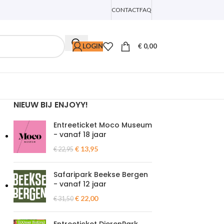
CONTACT
FAQ
LOGIN
€
0,00
NIEUW BIJ ENJOYY!
Entreeticket Moco Museum
- vanaf 18 jaar
€
13,95
€
22,95
Safaripark Beekse Bergen
- vanaf 12 jaar
€
22,00
€
31,50