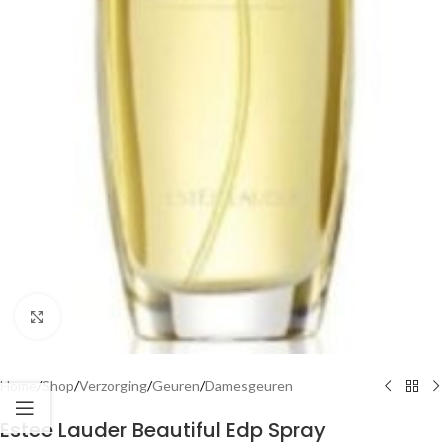
Click to enlarge
Home
/
Shop
/
Verzorging
/
Geuren
/
Damesgeuren
Estee Lauder Beautiful Edp Spray