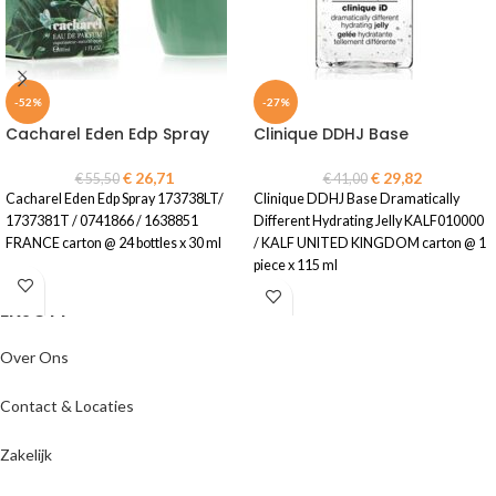
-52%
-27%
Cacharel Eden Edp Spray
Clinique DDHJ Base
€
26,71
€
29,82
€
55,50
€
41,00
Cacharel Eden Edp Spray 173738LT/
Clinique DDHJ Base Dramatically
1737381T / 0741866 / 1638851
Different Hydrating Jelly KALF010000
FRANCE carton @ 24 bottles x 30 ml
/ KALF UNITED KINGDOM carton @ 1
piece x 115 ml
ENJOYY
Over Ons
Contact & Locaties
Zakelijk