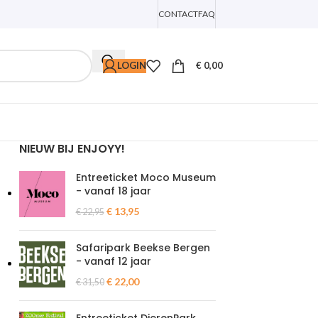
CONTACT
FAQ
LOGIN
€
0,00
NIEUW BIJ ENJOYY!
Entreeticket Moco Museum
- vanaf 18 jaar
€
13,95
€
22,95
Safaripark Beekse Bergen
- vanaf 12 jaar
€
22,00
€
31,50