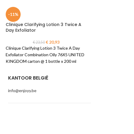
-11%
-26%
Clinique Clarifying Lotion 3 Twice A
Clinique DDML Bas
Day Exfoliator
lotion
€
20,93
€
23,50
€
41,0
Clinique Clarifying Lotion 3 Twice A Day
Clinique DDML Base 
Exfoliator Combination Oily 76X5 UNITED
Very Dry To Dry Comb
KINGDOM carton @ 1 bottle x 200 ml
Skin - Strengthenin
KALC010000 / KA
carton @ 1 piece x 1
KANTOOR BELGIË
info@enjoyy.be