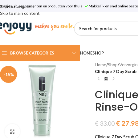
Skip to navigation
Dagjes uit, evenementen en producten voor thuis
Makkelijk en snel online bes
Skip to main content
BROWSE CATEGORIES
HOME
SHOP
Home
/
Shop
/
Verzorgin
Clinique 7 Day Scrub
-15%
Cliniqu
Rinse-O
€
27,9
€
33,00
Click to enlarge
Clinique 7 Day Scrub 