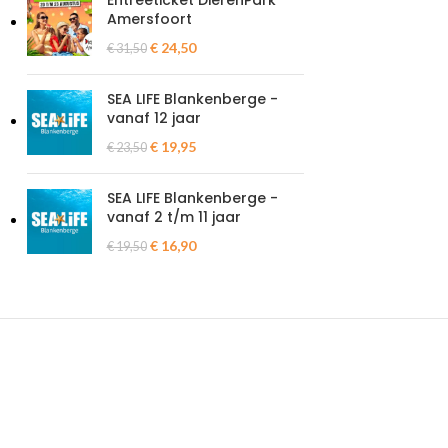
Entreeticket DierenPark
Amersfoort
€
24,50
€
31,50
SEA LIFE Blankenberge -
vanaf 12 jaar
€
19,95
€
23,50
SEA LIFE Blankenberge -
vanaf 2 t/m 11 jaar
€
16,90
€
19,50