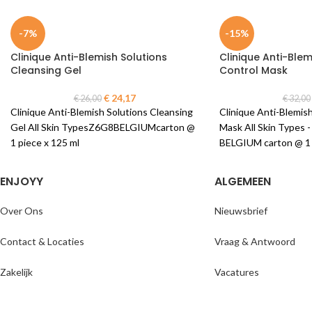
-7%
-15%
Clinique Anti-Blemish Solutions
Clinique Anti-Blem
Cleansing Gel
Control Mask
€
24,17
€
26,00
€
32,00
Clinique Anti-Blemish Solutions Cleansing
Clinique Anti-Blemish
Gel All Skin TypesZ6G8BELGIUMcarton @
Mask All Skin Types 
1 piece x 125 ml
BELGIUM carton @ 1 
ENJOYY
ALGEMEEN
Over Ons
Nieuwsbrief
Contact & Locaties
Vraag & Antwoord
Zakelijk
Vacatures