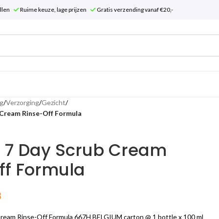
tellen
Ruime keuze, lage prijzen
Gratis verzending vanaf €20,-
g
/
Verzorging
/
Gezicht
/
 Cream Rinse-Off Formula
e 7 Day Scrub Cream
ff Formula
8
Cream Rinse-Off Formula 667H BELGIUM carton @ 1 bottle x 100 ml