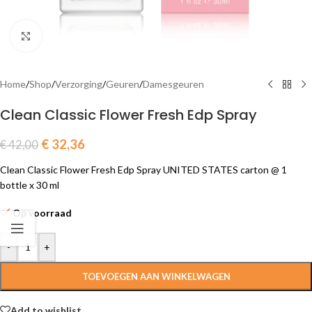
Click to enlarge
Home
/
Shop
/
Verzorging
/
Geuren
/
Damesgeuren
Clean Classic Flower Fresh Edp Spray
€
32,36
€
42,00
Clean Classic Flower Fresh Edp Spray UNITED STATES carton @ 1
bottle x 30 ml
Op voorraad
-
+
TOEVOEGEN AAN WINKELWAGEN
Add to wishlist