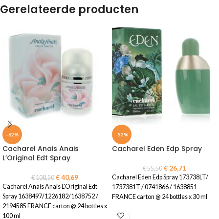
Gerelateerde producten
-62%
-52%
Cacharel Anais Anais
Cacharel Eden Edp Spray
L’Original Edt Spray
€
26,71
€
55,50
€
40,69
Cacharel Eden Edp Spray 173738LT/
€
108,50
Cacharel Anais Anais L'Original Edt
1737381T / 0741866 / 1638851
Spray 1638497/1226182/1638752 /
FRANCE carton @ 24 bottles x 30 ml
2194585 FRANCE carton @ 24 bottles x
100 ml