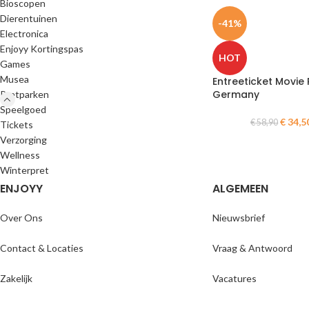
Bioscopen
Dierentuinen
-41%
Electronica
Enjoyy Kortingspas
HOT
Games
Musea
Entreeticket Movie 
Germany
Pretparken
Speelgoed
€
34,5
€
58,90
Tickets
Verzorging
Wellness
Winterpret
ENJOYY
ALGEMEEN
Over Ons
Nieuwsbrief
Contact & Locaties
Vraag & Antwoord
Zakelijk
Vacatures