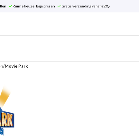
tellen
Ruime keuze, lage prijzen
Gratis verzending vanaf €20,-
en
/
Movie Park