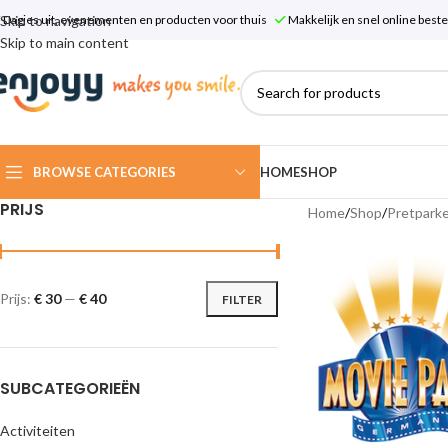
Skip to navigation
Dagjes uit, evenementen en producten voor thuis
Makkelijk en snel online bes
Skip to main content
BROWSE CATEGORIES
HOME
SHOP
PRIJS
Home
/
Shop
/
Pretpark
Prijs:
€ 30
—
€ 40
FILTER
SUBCATEGORIEËN
Activiteiten