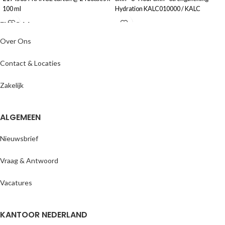
100 ml
Hydration KALC010000 / KALC
ENJOYY
UNITED KINGDOM carton @ 1 piece x
115 ml
Over Ons
Contact & Locaties
Zakelijk
ALGEMEEN
Nieuwsbrief
Vraag & Antwoord
Vacatures
KANTOOR NEDERLAND