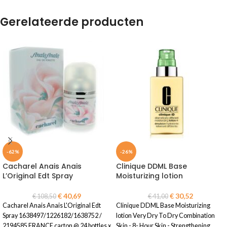
Gerelateerde producten
-62%
-26%
Cacharel Anais Anais
Clinique DDML Base
L’Original Edt Spray
Moisturizing lotion
€
40,69
€
30,52
€
108,50
€
41,00
Cacharel Anais Anais L'Original Edt
Clinique DDML Base Moisturizing
Spray 1638497/1226182/1638752 /
lotion Very Dry To Dry Combination
2194585 FRANCE carton @ 24 bottles x
Skin - 8- Hour Skin - Strengthening