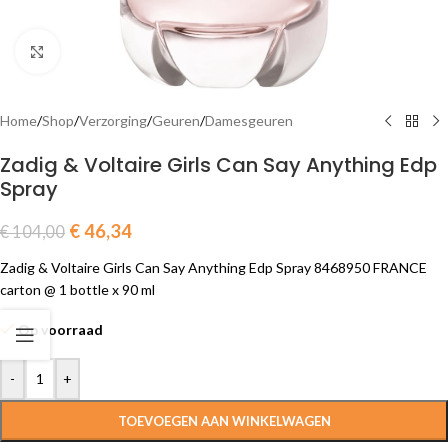
Click to enlarge
Home
/
Shop
/
Verzorging
/
Geuren
/
Damesgeuren
Zadig & Voltaire Girls Can Say Anything Edp
Spray
€
46,34
€
104,00
Zadig & Voltaire Girls Can Say Anything Edp Spray 8468950 FRANCE
carton @ 1 bottle x 90 ml
Op voorraad
-
+
TOEVOEGEN AAN WINKELWAGEN