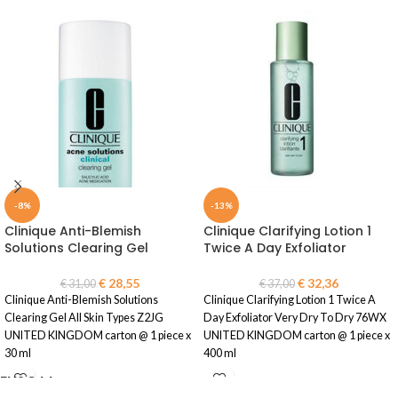
-8%
-13%
Clinique Anti-Blemish
Clinique Clarifying Lotion 1
Solutions Clearing Gel
Twice A Day Exfoliator
€
28,55
€
32,36
€
31,00
€
37,00
Clinique Anti-Blemish Solutions
Clinique Clarifying Lotion 1 Twice A
Clearing Gel All Skin Types Z2JG
Day Exfoliator Very Dry To Dry 76WX
UNITED KINGDOM carton @ 1 piece x
UNITED KINGDOM carton @ 1 piece x
30 ml
400 ml
ENJOYY