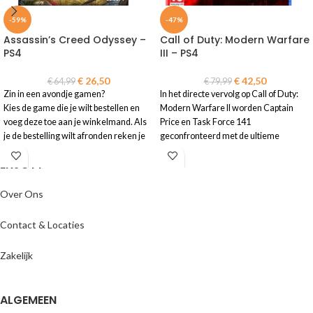
-59%
-47%
Assassin’s Creed Odyssey –
Call of Duty: Modern Warfare
PS4
III – PS4
€
26,50
€
42,50
€
64,99
€
79,99
Zin in een avondje gamen?
In het directe vervolg op Call of Duty:
Kies de game die je wilt bestellen en
Modern Warfare II worden Captain
voeg deze toe aan je winkelmand. Als
Price en Task Force 141
je de bestelling wilt afronden reken je
geconfronteerd met de ultieme
de game eenvoudig en veilig af in de
bedreiging.
ENJOYY
vertrouwde omgeving van je eigen
• 1
Call of Duty: Modern Warfare III -
bank. Je ontvangt je bestelling op de
PS4
game per klantaccount
opgegeven levertijd.
Over Ons
Contact & Locaties
Zakelijk
ALGEMEEN