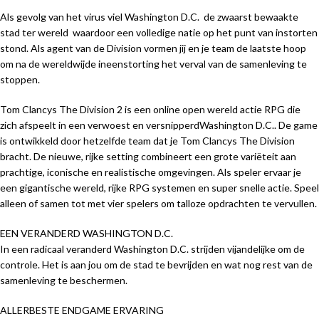
Als gevolg van het virus viel Washington D.C.  de zwaarst bewaakte
stad ter wereld  waardoor een volledige natie op het punt van instorten
stond. Als agent van de Division vormen jij en je team de laatste hoop
om na de wereldwijde ineenstorting het verval van de samenleving te
stoppen.
Tom Clancys The Division 2 is een online open wereld actie RPG die
zich afspeelt in een verwoest en versnipperdWashington D.C.. De game
is ontwikkeld door hetzelfde team dat je Tom Clancys The Division
bracht. De nieuwe, rijke setting combineert een grote variëteit aan
prachtige, iconische en realistische omgevingen. Als speler ervaar je
een gigantische wereld, rijke RPG systemen en super snelle actie. Speel
alleen of samen tot met vier spelers om talloze opdrachten te vervullen.
EEN VERANDERD WASHINGTON D.C.
In een radicaal veranderd Washington D.C. strijden vijandelijke om de
controle. Het is aan jou om de stad te bevrijden en wat nog rest van de
samenleving te beschermen.
ALLERBESTE ENDGAME ERVARING