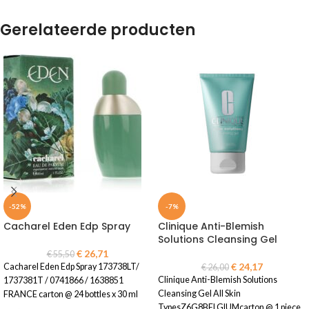
Gerelateerde producten
-52%
-7%
Cacharel Eden Edp Spray
Clinique Anti-Blemish
Solutions Cleansing Gel
€
26,71
€
55,50
€
24,17
Cacharel Eden Edp Spray 173738LT/
€
26,00
Clinique Anti-Blemish Solutions
1737381T / 0741866 / 1638851
Cleansing Gel All Skin
FRANCE carton @ 24 bottles x 30 ml
TypesZ6G8BELGIUMcarton @ 1 piece