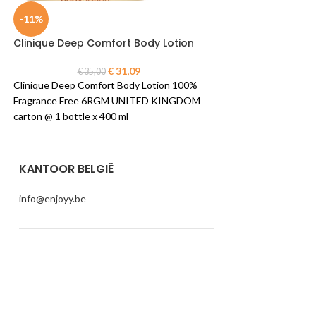
-11%
-8%
Clinique Deep Comfort Body Lotion
Clinique Naturall
Makeup Remover
€
31,09
€
35,00
Clinique Deep Comfort Body Lotion 100%
€
24,5
Clinique Naturally 
Fragrance Free 6RGM UNITED KINGDOM
Remover Long lasti
carton @ 1 bottle x 400 ml
BELGIUM carton @ 1 
KANTOOR BELGIË
info@enjoyy.be