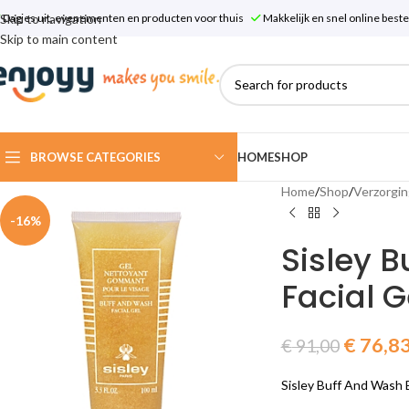
Skip to navigation
Dagjes uit, evenementen en producten voor thuis
Makkelijk en snel online bes
Skip to main content
BROWSE CATEGORIES
HOME
SHOP
Home
/
Shop
/
Verzorgin
-16%
Sisley 
Facial G
€
76,8
€
91,00
Sisley Buff And Wash 