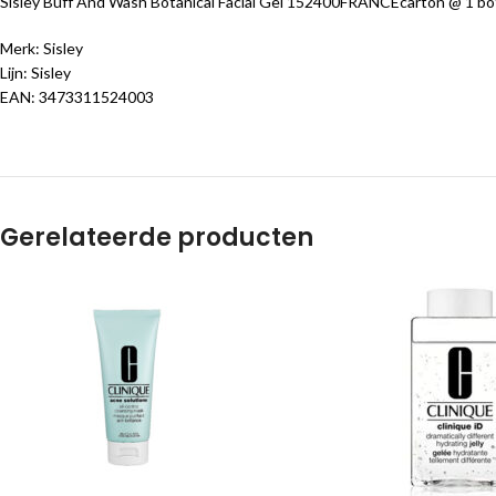
Sisley Buff And Wash Botanical Facial Gel 152400FRANCEcarton @ 1 bot
Merk: Sisley
Lijn: Sisley
EAN: 3473311524003
Gerelateerde producten