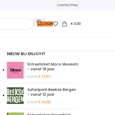
CONTACT
FAQ
LOGIN
€
0,00
NIEUW BIJ ENJOYY!
Entreeticket Moco Museum
- vanaf 18 jaar
€
13,95
€
22,95
Safaripark Beekse Bergen
- vanaf 12 jaar
€
22,00
€
31,50