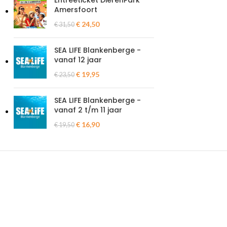
Entreeticket DierenPark
Amersfoort
€
24,50
€
31,50
SEA LIFE Blankenberge -
vanaf 12 jaar
€
19,95
€
23,50
SEA LIFE Blankenberge -
vanaf 2 t/m 11 jaar
€
16,90
€
19,50