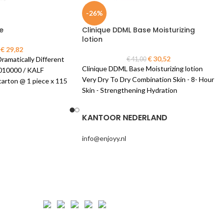
-26%
e
Clinique DDML Base Moisturizing
lotion
€
29,82
€
30,52
ramatically Different
€
41,00
Clinique DDML Base Moisturizing lotion
F010000 / KALF
Very Dry To Dry Combination Skin - 8- Hour
ton @ 1 piece x 115
Skin - Strengthening Hydration
KALC010000 / KALC UNITED KINGDOM
carton @ 1 piece x 115 ml
KANTOOR NEDERLAND
info@enjoyy.nl