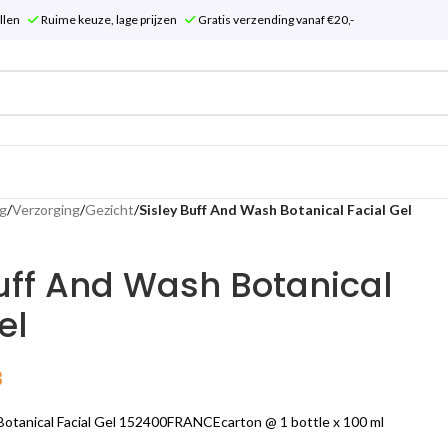
tellen
Ruime keuze, lage prijzen
Gratis verzending vanaf €20,-
g
/
Verzorging
/
Gezicht
/
Sisley Buff And Wash Botanical Facial Gel
Buff And Wash Botanical
el
3
Botanical Facial Gel 152400FRANCEcarton @ 1 bottle x 100 ml