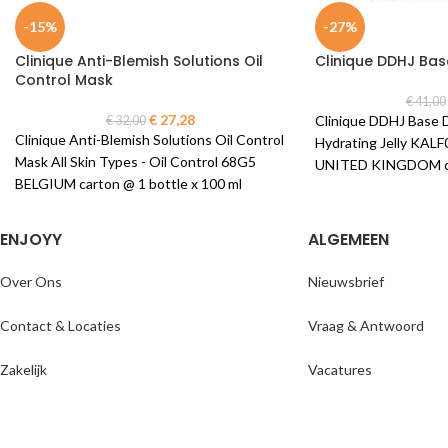
-15%
-27%
Clinique Anti-Blemish Solutions Oil
Clinique DDHJ Bas
Control Mask
€
41,00
€
27,28
Clinique DDHJ Base D
€
32,00
Clinique Anti-Blemish Solutions Oil Control
Hydrating Jelly KAL
Mask All Skin Types - Oil Control 68G5
UNITED KINGDOM car
BELGIUM carton @ 1 bottle x 100 ml
ml
ENJOYY
ALGEMEEN
Over Ons
Nieuwsbrief
Contact & Locaties
Vraag & Antwoord
Zakelijk
Vacatures