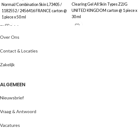
Clearing Gel All Skin Types Z2JG
Normal/Combination Skin L73405 /
UNITED KINGDOM carton @ 1 piece x
1182552 / 2456416 FRANCE carton @
30 ml
1 piece x 50 ml
ENJOYY
Over Ons
Contact & Locaties
Zakelijk
ALGEMEEN
Nieuwsbrief
Vraag & Antwoord
Vacatures