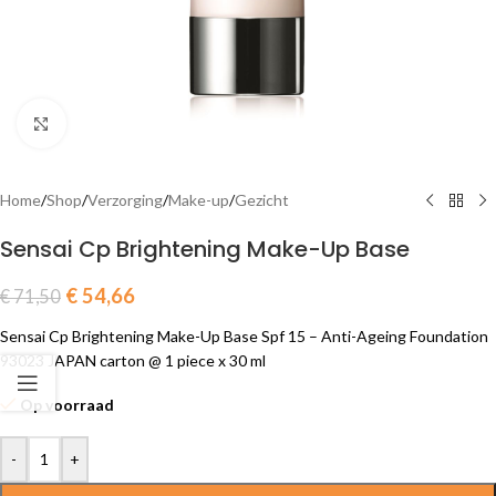
Click to enlarge
Home
/
Shop
/
Verzorging
/
Make-up
/
Gezicht
Sensai Cp Brightening Make-Up Base
€
54,66
€
71,50
Sensai Cp Brightening Make-Up Base Spf 15 – Anti-Ageing Foundation
93023 JAPAN carton @ 1 piece x 30 ml
Op voorraad
-
+