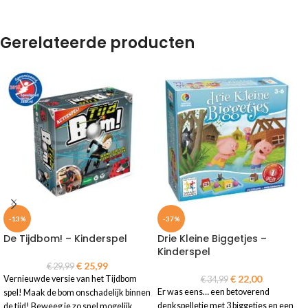
Gerelateerde producten
-13%
-37%
De Tijdbom! – Kinderspel
Drie Kleine Biggetjes –
Kinderspel
€
25,99
€
29,99
€
22,00
Vernieuwde versie van het Tijdbom
€
34,99
Er was eens… een betoverend
spel! Maak de bom onschadelijk binnen
denkspelletje met 3 biggetjes en een
de tijd! Beweeg je zo snel mogelijk