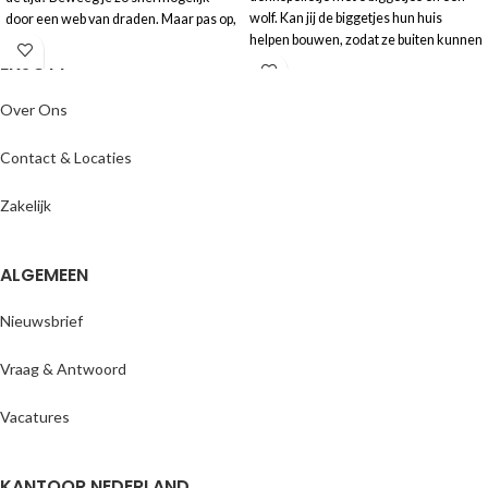
wolf. Kan jij de biggetjes hun huis
door een web van draden. Maar pas op,
helpen bouwen, zodat ze buiten kunnen
raak je de draden aan dan tikt de tijd
ENJOYY
gaan spelen? Nu te bestellen met
nog sneller weg.
korting! Na bestelling ontvang je het
Levertijd:
1-2 werkdagen
product op de opgegeven levertijd.
Over Ons
Levertijd:
1-2 werkdagen
Contact & Locaties
Zakelijk
ALGEMEEN
Nieuwsbrief
Vraag & Antwoord
Vacatures
KANTOOR NEDERLAND