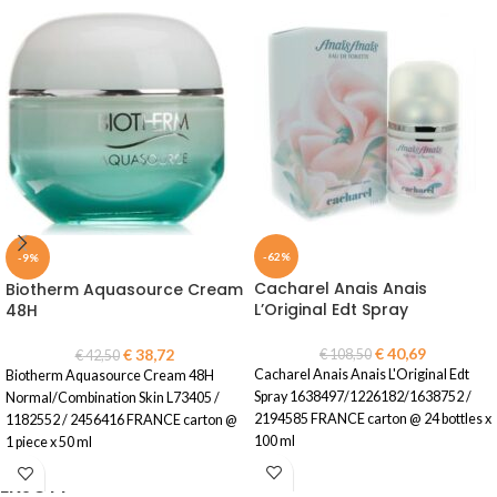
-62%
-9%
Cacharel Anais Anais
Biotherm Aquasource Cream
L’Original Edt Spray
48H
€
40,69
€
38,72
€
108,50
€
42,50
Cacharel Anais Anais L'Original Edt
Biotherm Aquasource Cream 48H
Spray 1638497/1226182/1638752 /
Normal/Combination Skin L73405 /
2194585 FRANCE carton @ 24 bottles x
1182552 / 2456416 FRANCE carton @
100 ml
1 piece x 50 ml
ENJOYY