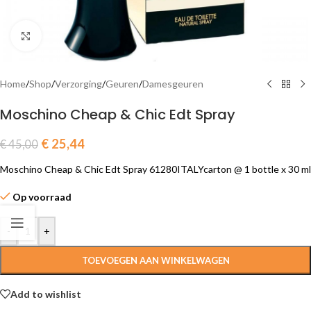
Click to enlarge
Home
/
Shop
/
Verzorging
/
Geuren
/
Damesgeuren
Moschino Cheap & Chic Edt Spray
€
25,44
€
45,00
Moschino Cheap & Chic Edt Spray 61280ITALYcarton @ 1 bottle x 30 ml
Op voorraad
-
+
TOEVOEGEN AAN WINKELWAGEN
Add to wishlist