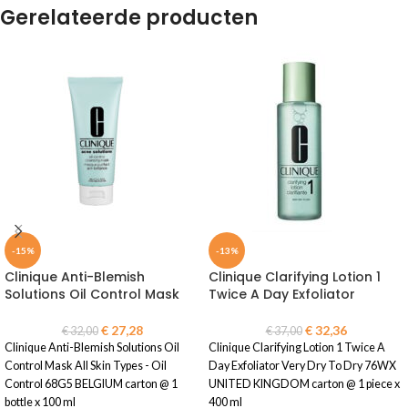
Gerelateerde producten
-15%
-13%
Clinique Anti-Blemish
Clinique Clarifying Lotion 1
Solutions Oil Control Mask
Twice A Day Exfoliator
€
27,28
€
32,36
€
32,00
€
37,00
Clinique Anti-Blemish Solutions Oil
Clinique Clarifying Lotion 1 Twice A
Control Mask All Skin Types - Oil
Day Exfoliator Very Dry To Dry 76WX
Control 68G5 BELGIUM carton @ 1
UNITED KINGDOM carton @ 1 piece x
bottle x 100 ml
400 ml