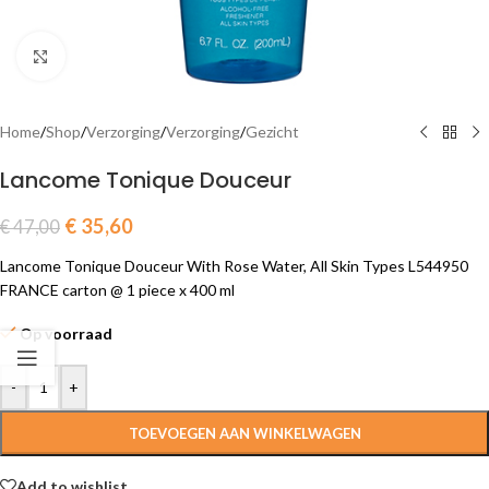
Click to enlarge
Home
/
Shop
/
Verzorging
/
Verzorging
/
Gezicht
Lancome Tonique Douceur
€
35,60
€
47,00
Lancome Tonique Douceur With Rose Water, All Skin Types L544950
FRANCE carton @ 1 piece x 400 ml
Op voorraad
-
+
TOEVOEGEN AAN WINKELWAGEN
Add to wishlist