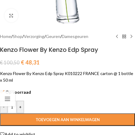
Click to enlarge
Home
/
Shop
/
Verzorging
/
Geuren
/
Damesgeuren
Kenzo Flower By Kenzo Edp Spray
€
48,31
€
100,50
Kenzo Flower By Kenzo Edp Spray K010222 FRANCE carton @ 1 bottle
x 50 ml
Op voorraad
-
+
TOEVOEGEN AAN WINKELWAGEN
Add to wishlist