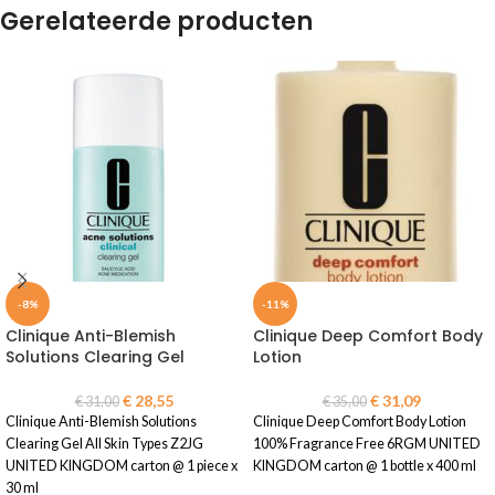
Gerelateerde producten
-8%
-11%
Clinique Anti-Blemish
Clinique Deep Comfort Body
Solutions Clearing Gel
Lotion
€
28,55
€
31,09
€
31,00
€
35,00
Clinique Anti-Blemish Solutions
Clinique Deep Comfort Body Lotion
Clearing Gel All Skin Types Z2JG
100% Fragrance Free 6RGM UNITED
UNITED KINGDOM carton @ 1 piece x
KINGDOM carton @ 1 bottle x 400 ml
30 ml