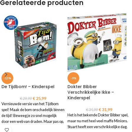
Gerelateerde producten
-13%
-9%
De Tijdbom! – Kinderspel
Dokter Bibber
Verschrikkelijke Ikke –
Kinderspel
€
25,99
€
29,99
Vernieuwde versie van het Tijdbom
€
31,99
spel! Maak de bom onschadelijk binnen
€
34,99
Het is het bekende Dokter Bibber spel,
de tijd! Beweeg je zo snel mogelijk
maar nu met heel veel maffe Minions.
door een web van draden. Maar pas op,
Stuart heeft een verschrikkelijke dag.
raak je de draden aan dan tikt de tijd