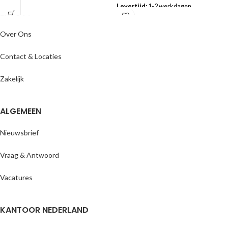
nog sneller weg.
Levertijd:
1-2 werkdagen
ENJOYY
Levertijd:
1-2 werkdagen
Over Ons
Contact & Locaties
Zakelijk
ALGEMEEN
Nieuwsbrief
Vraag & Antwoord
Vacatures
KANTOOR NEDERLAND