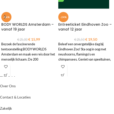
-36%
-24%
BODY WORLDS Amsterdam –
Entreeticket Eindhoven Zoo –
vanaf 19 jaar
vanaf 12 jaar
€
15,99
€
19,50
€
25,00
€
25,50
Bezoek de fascinerende
Beleef een onvergetelijke dag bij
tentoonstelling BODY WORLDS
Eindhoven Zoo! Sta oog in oog met
Amsterdam en maak een reis door het
neushoorns, flamingo’s en
menselijk lichaam. De 200
chimpansees. Geniet van speeltuinen,
anatomische exemplaren tonen de
shows en voorzieningen voor een
complexiteit van ons lichaam.
compleet dagje uit voor jong en oud!
ENJOYY
• E-ticket is geldig t/m 31-03-2026
•
Let op!:
Na je bestelling ontvang je
•
Let op!
Reserveren is verplicht.
een automatische e-mail waarin je je
Over Ons
Meer informatie staat op de ticket
bezoekdatum kunt bevestigen
• Gratis toegang voor kinderen t/m 5
• E-ticket is geldig op de door jou
Contact & Locaties
jaar
gekozen datum t/m 31 december 2026
• Gratis toegang voor kinderen t/m 2
jaar
Zakelijk