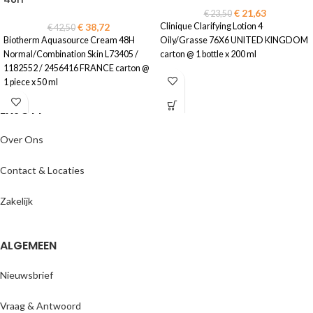
€
21,63
€
23,50
€
38,72
Clinique Clarifying Lotion 4
€
42,50
Biotherm Aquasource Cream 48H
Oily/Grasse 76X6 UNITED KINGDOM
Normal/Combination Skin L73405 /
carton @ 1 bottle x 200 ml
1182552 / 2456416 FRANCE carton @
1 piece x 50 ml
ENJOYY
Over Ons
Contact & Locaties
Zakelijk
ALGEMEEN
Nieuwsbrief
Vraag & Antwoord