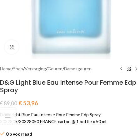
Click to enlarge
Home
/
Shop
/
Verzorging
/
Geuren
/
Damesgeuren
D&G Light Blue Eau Intense Pour Femme Edp
Spray
€
53,96
€
89,00
D&G Light Blue Eau Intense Pour Femme Edp Spray
3032805/30328050 FRANCE carton @ 1 bottle x 50 ml
Op voorraad