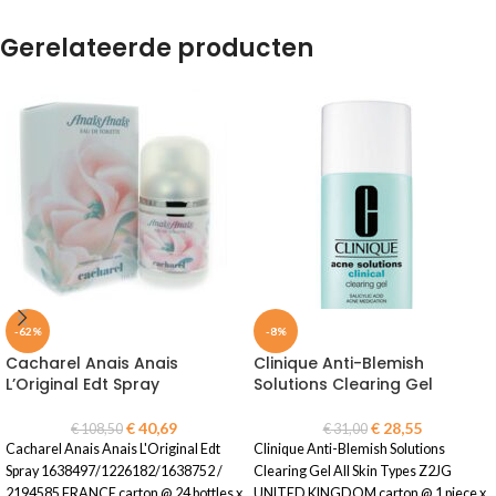
Gerelateerde producten
-62%
-8%
Cacharel Anais Anais
Clinique Anti-Blemish
L’Original Edt Spray
Solutions Clearing Gel
€
40,69
€
28,55
€
108,50
€
31,00
Cacharel Anais Anais L'Original Edt
Clinique Anti-Blemish Solutions
Spray 1638497/1226182/1638752 /
Clearing Gel All Skin Types Z2JG
2194585 FRANCE carton @ 24 bottles x
UNITED KINGDOM carton @ 1 piece x