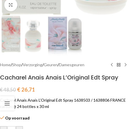
Click to enlarge
Home
/
Shop
/
Verzorging
/
Geuren
/
Damesgeuren
Cacharel Anais Anais L’Original Edt Spray
€
26,71
€
48,50
Cacharel Anais Anais L’Original Edt Spray 1638503 / 1638806 FRANCE
carton @ 24 bottles x 30 ml
Op voorraad