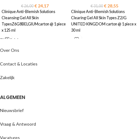
€
24,17
€
28,55
€
26,00
€
31,00
Clinique Anti-Blemish Solutions
Clinique Anti-Blemish Solutions
Cleansing Gel All Skin
Clearing Gel All Skin Types Z2JG
TypesZ6G8BELGIUMcarton @ 1 piece
UNITED KINGDOM carton @ 1 piece x
x 125 ml
30 ml
ENJOYY
Over Ons
Contact & Locaties
Zakelijk
ALGEMEEN
Nieuwsbrief
Vraag & Antwoord
Vacatures