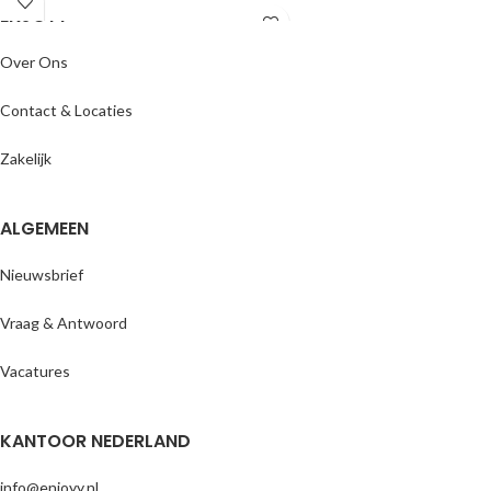
ENJOYY
handelsspel.
Levertijd:
1-2 werkdagen
Levertijd:
1-2 werkdagen
Over Ons
Contact & Locaties
Zakelijk
ALGEMEEN
Nieuwsbrief
Vraag & Antwoord
Vacatures
KANTOOR NEDERLAND
info@enjoyy.nl