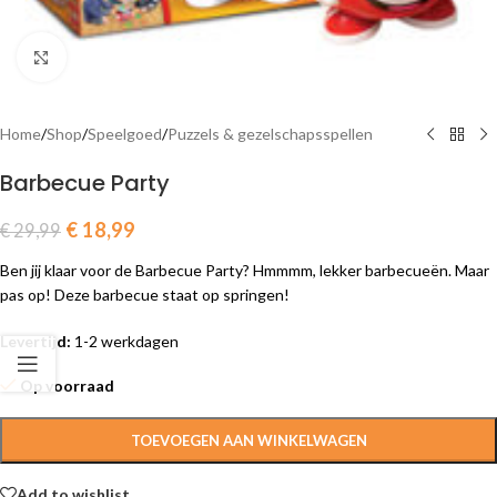
Click to enlarge
Home
/
Shop
/
Speelgoed
/
Puzzels & gezelschapsspellen
Barbecue Party
€
18,99
€
29,99
Ben jij klaar voor de Barbecue Party? Hmmmm, lekker barbecueën. Maar
pas op! Deze barbecue staat op springen!
Levertijd:
1-2 werkdagen
Op voorraad
TOEVOEGEN AAN WINKELWAGEN
Add to wishlist