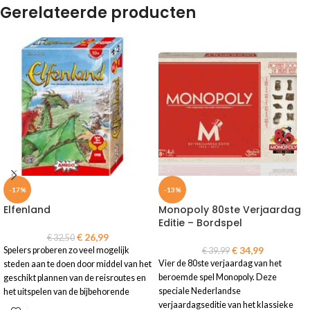
Gerelateerde producten
-17%
-13%
Elfenland
Monopoly 80ste Verjaardag
Editie – Bordspel
€
26,99
€
32,50
€
34,99
Spelers proberen zo veel mogelijk
€
39,99
Vier de 80ste verjaardag van het
steden aan te doen door middel van het
beroemde spel Monopoly. Deze
geschikt plannen van de reisroutes en
speciale Nederlandse
het uitspelen van de bijbehorende
verjaardagseditie van het klassieke
reiskaart.