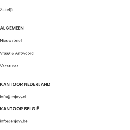
reservering nodig
dan 85 cm
• Gratis entree voor kinderen t/m 2
Zakelijk
jaar
ALGEMEEN
Nieuwsbrief
Vraag & Antwoord
Vacatures
KANTOOR NEDERLAND
info@enjoyy.nl
KANTOOR BELGIË
info@enjoyy.be