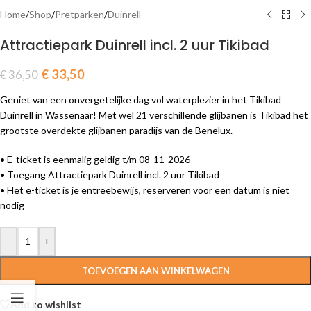
Home
/
Shop
/
Pretparken
/
Duinrell
Attractiepark Duinrell incl. 2 uur Tikibad
€
33,50
€
36,50
Geniet van een onvergetelijke dag vol waterplezier in het Tikibad
Duinrell in Wassenaar! Met wel 21 verschillende glijbanen is Tikibad het
grootste overdekte glijbanen paradijs van de Benelux.
• E-ticket is eenmalig geldig t/m 08-11-2026
• Toegang Attractiepark Duinrell incl. 2 uur Tikibad
• Het e-ticket is je entreebewijs, reserveren voor een datum is niet
nodig
-
+
TOEVOEGEN AAN WINKELWAGEN
Add to wishlist