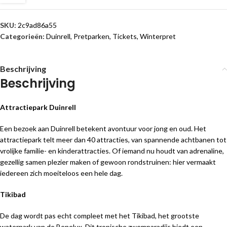
SKU:
2c9ad86a55
Categorieën:
Duinrell
,
Pretparken
,
Tickets
,
Winterpret
Beschrijving
Beschrijving
Attractiepark Duinrell
Een bezoek aan Duinrell betekent avontuur voor jong en oud. Het
attractiepark telt meer dan 40 attracties, van spannende achtbanen tot
vrolijke familie- en kinderattracties. Of iemand nu houdt van adrenaline,
gezellig samen plezier maken of gewoon rondstruinen: hier vermaakt
iedereen zich moeiteloos een hele dag.
Tikibad
De dag wordt pas echt compleet met het Tikibad, het grootste
waterpark van de Benelux. Dit tropische zwemparadijs biedt een