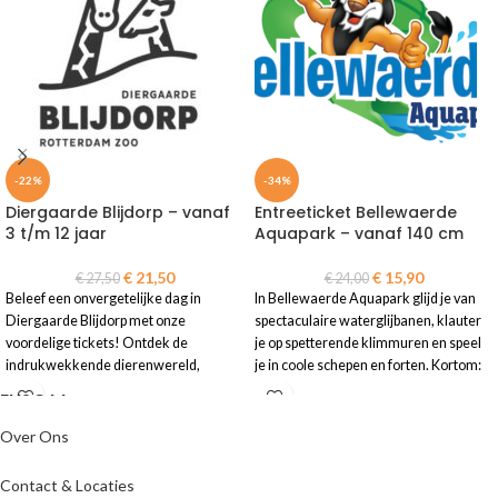
-22%
-34%
Diergaarde Blijdorp – vanaf
Entreeticket Bellewaerde
3 t/m 12 jaar
Aquapark – vanaf 140 cm
€
21,50
€
15,90
€
27,50
€
24,00
Beleef een onvergetelijke dag in
In Bellewaerde Aquapark glijd je van
Diergaarde Blijdorp met onze
spectaculaire waterglijbanen, klauter
voordelige tickets! Ontdek de
je op spetterende klimmuren en speel
indrukwekkende dierenwereld,
je in coole schepen en forten. Kortom:
ENJOYY
bewonder unieke diersoorten van
het paradijs voor elke waterrat!
dichtbij en geniet van een avontuurlijk
• E-ticket is geldig t/m 04-01-2026
dagje uit voor het hele gezin!
Over Ons
•
Let op!
Reserveren is verplicht.
• E-tickets geldig t/m 31-12-2026
Meer informatie staat op de ticket
Contact & Locaties
• Direct toegang bij de ingang – geen
• Gratis toegang voor kinderen kleiner