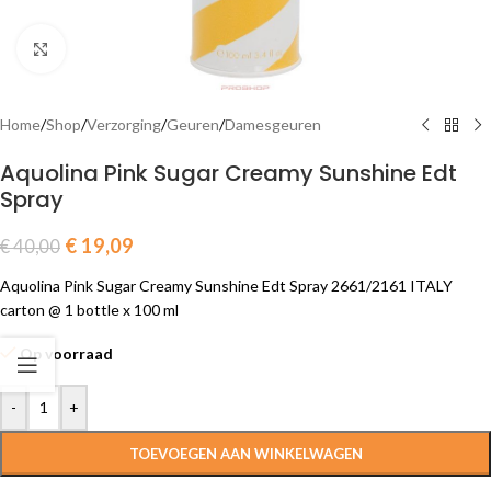
Click to enlarge
Home
/
Shop
/
Verzorging
/
Geuren
/
Damesgeuren
Aquolina Pink Sugar Creamy Sunshine Edt
Spray
€
19,09
€
40,00
Aquolina Pink Sugar Creamy Sunshine Edt Spray 2661/2161 ITALY
carton @ 1 bottle x 100 ml
Op voorraad
-
+
TOEVOEGEN AAN WINKELWAGEN