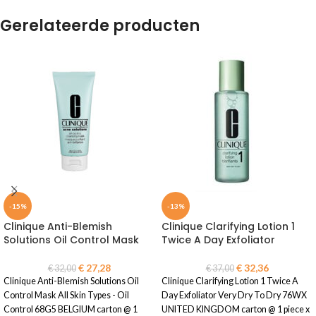
Gerelateerde producten
-15%
-13%
Clinique Anti-Blemish
Clinique Clarifying Lotion 1
Solutions Oil Control Mask
Twice A Day Exfoliator
€
27,28
€
32,36
€
32,00
€
37,00
Clinique Anti-Blemish Solutions Oil
Clinique Clarifying Lotion 1 Twice A
Control Mask All Skin Types - Oil
Day Exfoliator Very Dry To Dry 76WX
Control 68G5 BELGIUM carton @ 1
UNITED KINGDOM carton @ 1 piece x