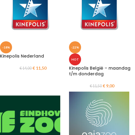
-18%
-22%
Kinepolis Nederland
HOT
Kinepolis België – maandag
€
11,50
€
14,00
t/m donderdag
€
9,00
€
11,50