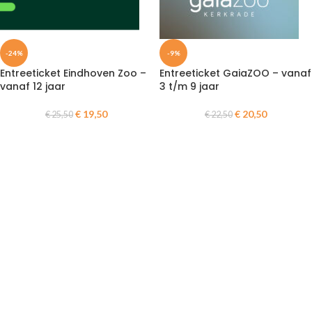
-24%
-9%
Entreeticket Eindhoven Zoo –
Entreeticket GaiaZOO – vanaf
vanaf 12 jaar
3 t/m 9 jaar
€
19,50
€
20,50
€
25,50
€
22,50