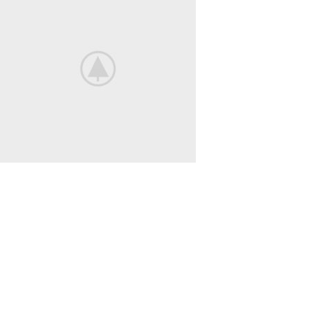
BEST MOMENTS
View More
SoundLink
BLUETOOTH
SPEAKER