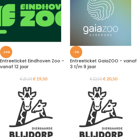
-24%
-9%
Entreeticket Eindhoven Zoo –
Entreeticket GaiaZOO – vanaf
vanaf 12 jaar
3 t/m 9 jaar
€
19,50
€
20,50
€
25,50
€
22,50