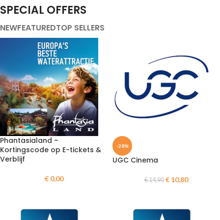
SPECIAL OFFERS
NEW
FEATURED
TOP SELLERS
Phantasialand –
-28%
Kortingscode op E-tickets &
Verblijf
UGC Cinema
€
0,00
€
10,80
€
14,90