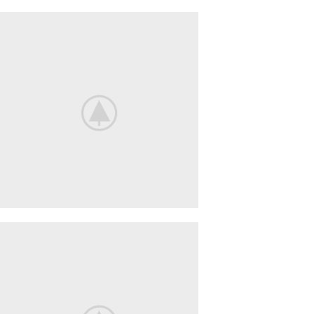
iPhone Cover
COVER
POWERBANK
BeoPlay H4
FEEL THE
TRUE SOUND