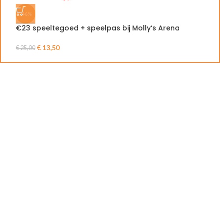
-46%
€23 speeltegoed + speelpas bij Molly’s Arena
3
€
13,50
€
25,00
€