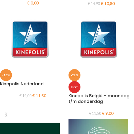
€
0,00
€
10,80
€
14,90
-18%
-22%
Kinepolis Nederland
HOT
Kinepolis België – maandag
€
11,50
€
14,00
t/m donderdag
€
9,00
€
11,50