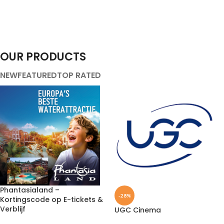
OUR PRODUCTS
NEW
FEATURED
TOP RATED
Phantasialand –
-28%
Kortingscode op E-tickets &
Verblijf
UGC Cinema