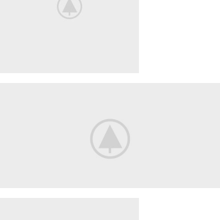
Smart House
HOME 3D
SOUND
Your New Camera
FREEZ THE