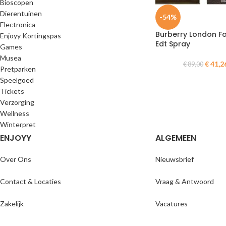
Bioscopen
Dierentuinen
-54%
Electronica
Burberry London F
Enjoyy Kortingspas
Edt Spray
Games
Musea
€
41,2
€
89,00
Pretparken
Speelgoed
Tickets
Verzorging
Wellness
Winterpret
ENJOYY
ALGEMEEN
Over Ons
Nieuwsbrief
Contact & Locaties
Vraag & Antwoord
Zakelijk
Vacatures