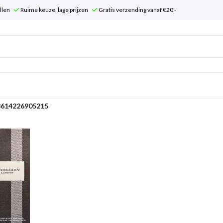
tellen
Ruime keuze, lage prijzen
Gratis verzending vanaf €20,-
3614226905215