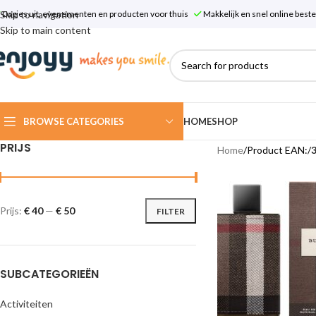
Skip to navigation
Dagjes uit, evenementen en producten voor thuis
Makkelijk en snel online bes
Skip to main content
BROWSE CATEGORIES
HOME
SHOP
PRIJS
Home
/
Product EAN:
/
Prijs:
€ 40
—
€ 50
FILTER
SUBCATEGORIEËN
Activiteiten